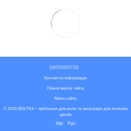
0800889708
Контактна інформація
Повна версія сайту
Мапа сайту
© 2026 BOLTEX –
кріплення для коліс та аксесуари для колісних
дисків
Укр
Рус