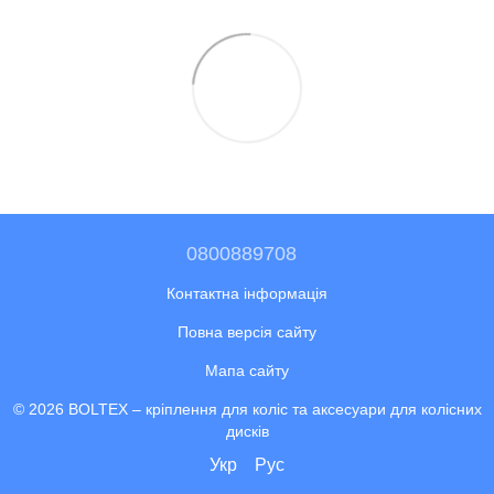
0800889708
Контактна інформація
Повна версія сайту
Мапа сайту
© 2026 BOLTEX –
кріплення для коліс та аксесуари для колісних
дисків
Укр
Рус