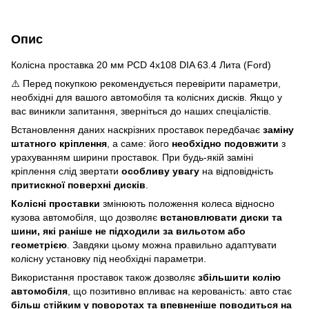
Опис
Колісна проставка 20 мм PCD 4x108 DIA 63.4 Лита (Ford)
⚠️ Перед покупкою рекомендується перевірити параметри,
необхідні для вашого автомобіля та колісних дисків. Якщо у
вас виникли запитання, зверніться до наших спеціалістів.
Встановлення даних наскрізних проставок передбачає
заміну
штатного кріплення
, а саме: його
необхідно подовжити
з
урахуванням ширини проставок. При будь-якій заміні
кріплення слід звертати
особливу увагу
на відповідність
притискної поверхні дисків
.
Колісні проставки
змінюють положення колеса відносно
кузова автомобіля, що дозволяє
встановлювати диски та
шини, які раніше не підходили за вильотом або
геометрією
. Завдяки цьому можна правильно адаптувати
колісну установку під необхідні параметри.
Використання проставок також дозволяє
збільшити колію
автомобіля
, що позитивно впливає на керованість: авто стає
більш стійким у поворотах та впевненіше поводиться на