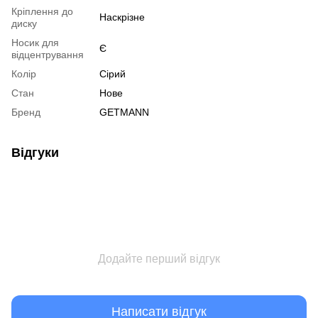
Кріплення до
Наскрізне
диску
Носик для
Є
відцентрування
Колір
Сірий
Стан
Нове
Бренд
GETMANN
Відгуки
Додайте перший відгук
Написати відгук