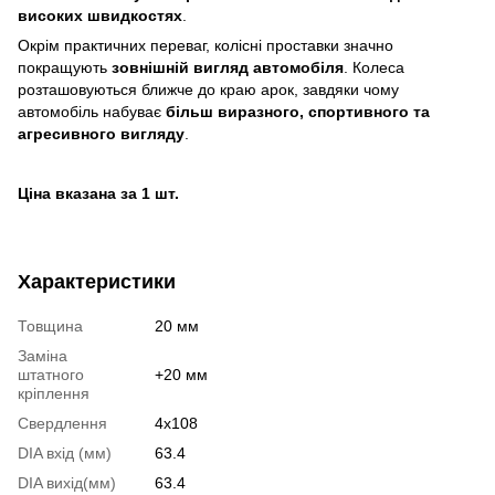
високих швидкостях
.
Окрім практичних переваг, колісні проставки значно
покращують
зовнішній вигляд автомобіля
. Колеса
розташовуються ближче до краю арок, завдяки чому
автомобіль набуває
більш виразного, спортивного та
агресивного вигляду
.
Ціна вказана за 1 шт.
Характеристики
Товщина
20 мм
Заміна
штатного
+20 мм
кріплення
Свердлення
4x108
DIA вхід (мм)
63.4
DIA вихід(мм)
63.4