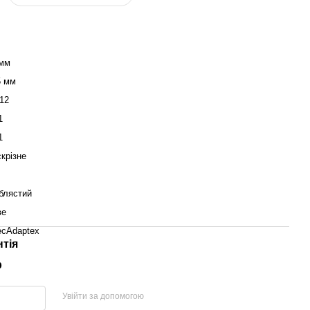
 мм
5 мм
12
1
1
крізне
блястий
ве
ecAdaptex
нтія
р
Увійти за допомогою