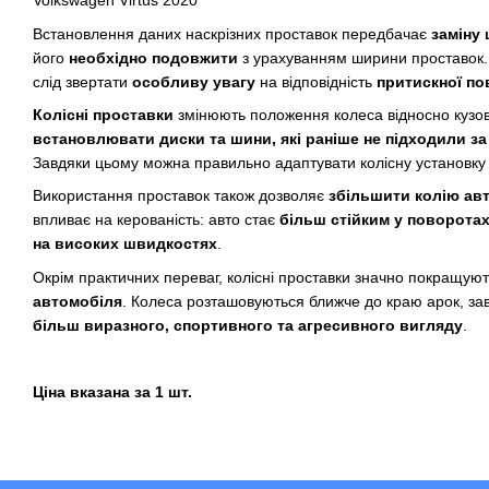
Volkswagen Virtus 2020
Встановлення даних наскрізних проставок передбачає
заміну 
його
необхідно подовжити
з урахуванням ширини проставок. 
слід звертати
особливу увагу
на відповідність
притискної по
Колісні проставки
змінюють положення колеса відносно кузов
встановлювати диски та шини, які раніше не підходили з
Завдяки цьому можна правильно адаптувати колісну установку 
Використання проставок також дозволяє
збільшити колію ав
впливає на керованість: авто стає
більш стійким у поворота
на високих швидкостях
.
Окрім практичних переваг, колісні проставки значно покращую
автомобіля
. Колеса розташовуються ближче до краю арок, за
більш виразного, спортивного та агресивного вигляду
.
Ціна вказана за 1 шт.