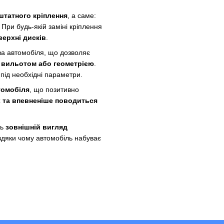
штатного кріплення
, а саме:
При будь-якій заміні кріплення
верхні дисків
.
а автомобіля, що дозволяє
а вильотом або геометрією
.
під необхідні параметри.
томобіля
, що позитивно
х та впевненіше поводиться
ть
зовнішній вигляд
вдяки чому автомобіль набуває