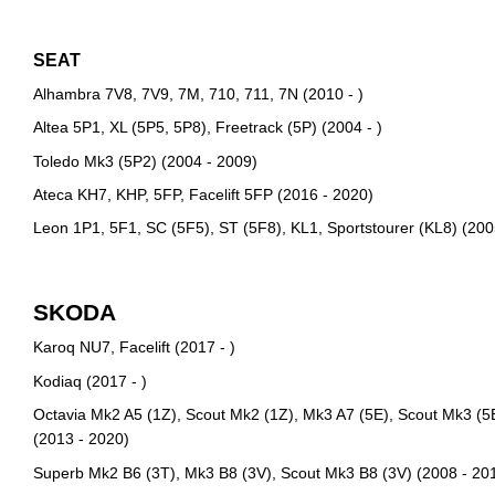
SEAT
Alhambra 7V8, 7V9, 7M, 710, 711, 7N (2010 - )
Altea 5P1, XL (5P5, 5P8), Freetrack (5P) (2004 - )
Toledo Mk3 (5P2) (2004 - 2009)
Ateca KH7, KHP, 5FP, Facelift 5FP (2016 - 2020)
Leon 1P1, 5F1, SC (5F5), ST (5F8), KL1, Sportstourer (KL8) (200
SKODA
Karoq NU7, Facelift (2017 - )
Kodiaq (2017 - )
Octavia Mk2 A5 (1Z), Scout Mk2 (1Z), Mk3 A7 (5E), Scout Mk3 (5
(2013 - 2020)
Superb Mk2 B6 (3T), Mk3 B8 (3V), Scout Mk3 B8 (3V) (2008 - 20