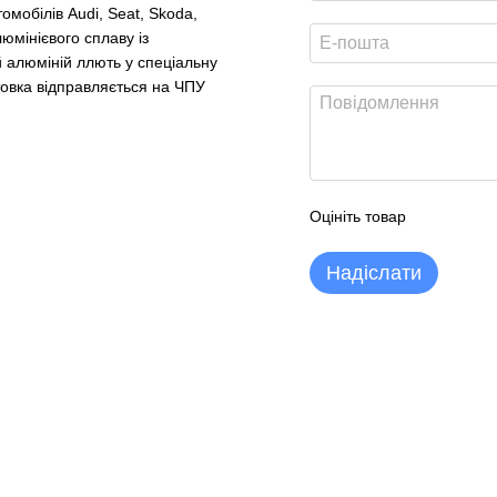
омобілів Audi, Seat, Skoda,
юмінієвого сплаву із
й алюміній ллють у спеціальну
отовка відправляється на ЧПУ
Оцініть товар
Надіслати