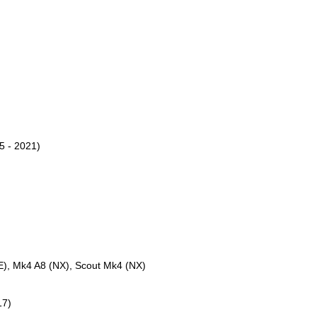
5 - 2021)
E), Mk4 A8 (NX), Scout Mk4 (NX)
17)