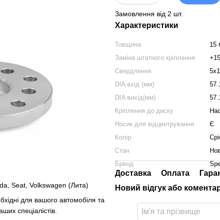
Замовлення від 2 шт.
Характеристики
Товщина
15
Заміна штатного кріплення
+1
Свердлення
5х1
DIA вхід (мм)
57.
DIA вихід(мм)
57.
Кріплення до диску
Нас
Носик для відцентрування
Є
Колір
Срі
Стан
Но
Бренд
Sp
Доставка
Оплата
Гара
da, Seat, Volkswagen (Лита)
Новий відгук або комента
бхідні для вашого автомобіля та
аших спеціалістів.