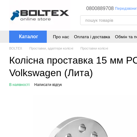
Перейти до основного контенту
0800889708
Передзвони
Каталог
Про нас
Оплата і доставка
Обмін та 
BOLTEX
Проставки, адаптери колісні
Проставки колісні
Колісна проставка 15 мм PC
Volkswagen (Лита)
В наявності
Написати відгук