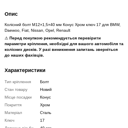
Опис
Колісний болт M12×1,5×40 мм Конус Хром ключ 17 для BMW,
Daewoo, Fiat, Nissan, Opel, Renault
⚠️
Перед покупкою рекомендується перевірити
параметри кріплення, необхідні для вашого автомобіля та
колісних дисків. У разі виникнення запитань зверніться
до наших фахівців.
Характеристики
Тип кріплення
Болт
Стан товару
Новий
Місце посадки
Конус
Покриття
Хром
Матеріал
Сталь
Ключ
17
Довжина різьби
40 мм