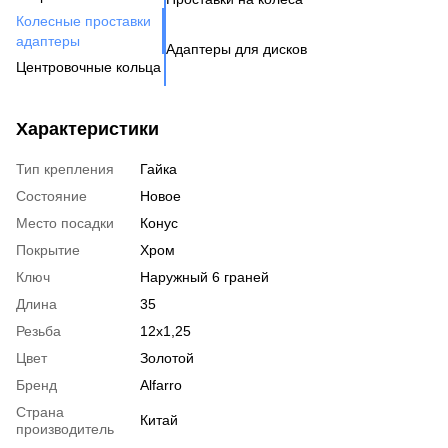
Де
Га
Колесные проставки
Ко
Шп
адаптеры
Адаптеры для дисков
Га
Ко
Центровочные кольца
Кл
Ко
Аксессуары для колес
Вентиль под датчик
Характеристики
давления
Тип крепления
Гайка
Состояние
Новое
Место посадки
Конус
Покрытие
Хром
Ключ
Наружный 6 граней
Длина
35
Резьба
12x1,25
Цвет
Золотой
Бренд
Alfarro
Страна
Китай
производитель