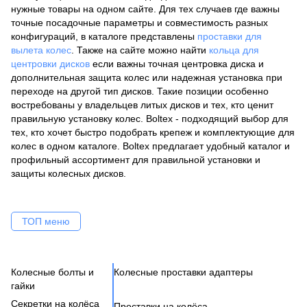
нужные товары на одном сайте. Для тех случаев где важны
точные посадочные параметры и совместимость разных
конфигураций, в каталоге представлены
проставки для
вылета колес
. Также на сайте можно найти
кольца для
центровки дисков
если важны точная центровка диска и
дополнительная защита колес или надежная установка при
переходе на другой тип дисков. Такие позиции особенно
востребованы у владельцев литых дисков и тех, кто ценит
правильную установку колес. Boltex - подходящий выбор для
тех, кто хочет быстро подобрать крепеж и комплектующие для
колес в одном каталоге. Boltex предлагает удобный каталог и
профильный ассортимент для правильной установки и
защиты колесных дисков.
ТОП меню
Колесные болты и
Колесные проставки адаптеры
Ко
Се
Це
Ак
Ве
гайки
Н
Бо
Секретки на колёса
Проставки на колёса
Бо