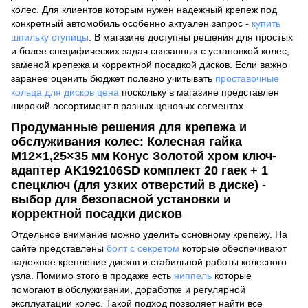
колес. Для клиентов которым нужен надежный крепеж под
конкретный автомобиль особенно актуален запрос -
купить
шпильку ступицы
. В магазине доступны решения для простых
и более специфических задач связанных с установкой колес,
заменой крепежа и корректной посадкой дисков. Если важно
заранее оценить бюджет полезно учитывать
проставочные
кольца для дисков цена
поскольку в магазине представлен
широкий ассортимент в разных ценовых сегментах.
Продуманные решения для крепежа и
обслуживания колес: Колесная гайка
M12×1,25×35 мм Конус Золотой хром ключ-
адаптер AK192106SD комплект 20 гаек + 1
спецключ (для узких отверстий в диске) -
выбор для безопасной установки и
корректной посадки дисков
Отдельное внимание можно уделить основному крепежу. На
сайте представлены
болт с секретом
которые обеспечивают
надежное крепление дисков и стабильной работы колесного
узла. Помимо этого в продаже есть
ниппель
которые
помогают в обслуживании, доработке и регулярной
эксплуатации колес. Такой подход позволяет найти все