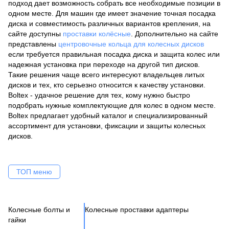
подход дает возможность собрать все необходимые позиции в
одном месте. Для машин где имеет значение точная посадка
диска и совместимость различных вариантов крепления, на
сайте доступны
проставки колёсные
. Дополнительно на сайте
представлены
центровочные кольца для колесных дисков
если требуется правильная посадка диска и защита колес или
надежная установка при переходе на другой тип дисков.
Такие решения чаще всего интересуют владельцев литых
дисков и тех, кто серьезно относится к качеству установки.
Boltex - удачное решение для тех, кому нужно быстро
подобрать нужные комплектующие для колес в одном месте.
Boltex предлагает удобный каталог и специализированный
ассортимент для установки, фиксации и защиты колесных
дисков.
ТОП меню
Колесные болты и
Колесные проставки адаптеры
Ко
Се
Це
Ак
Ве
гайки
Н
Бо