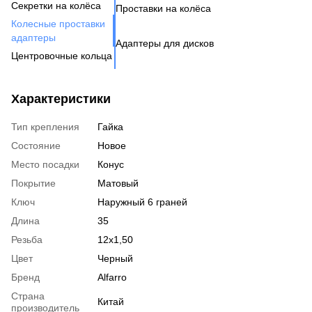
Секретки на колёса
Проставки на колёса
Бо
Де
Га
Колесные проставки
Ко
Шп
адаптеры
Адаптеры для дисков
Га
Ко
Центровочные кольца
Кл
Ко
Аксессуары для колес
Вентиль под датчик
Характеристики
давления
Тип крепления
Гайка
Состояние
Новое
Место посадки
Конус
Покрытие
Матовый
Ключ
Наружный 6 граней
Длина
35
Резьба
12x1,50
Цвет
Черный
Бренд
Alfarro
Страна
Китай
производитель