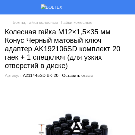
Болты, гайки колесные
Гайки колесные
Колесная гайка M12×1,5×35 мм
Конус Черный матовый ключ-
адаптер AK192106SD комплект 20
гаек + 1 спецключ (для узких
отверстий в диске)
Артикул:
A211445SD BK-20
Оставить отзыв