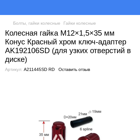
Болты, гайки колесные
Гайки колесные
Колесная гайка M12×1,5×35 мм
Конус Красный хром ключ-адаптер
AK192106SD (для узких отверстий в
диске)
Артикул:
A211445SD RD
Оставить отзыв