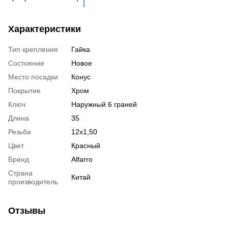
Ко
Аксессуары для колес
Вентиль под датчик
Характеристики
давления
Тип крепления
Гайка
Состояние
Новое
Место посадки
Конус
Покрытие
Хром
Ключ
Наружный 6 граней
Длина
35
Резьба
12x1,50
Цвет
Красный
Бренд
Alfarro
Страна
Китай
производитель
Отзывы