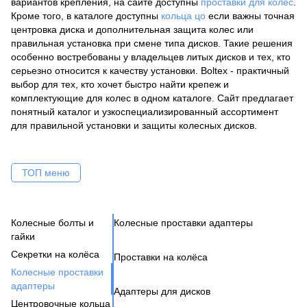
вариантов крепления, на сайте доступны
проставки для колёс
.
Кроме того, в каталоге доступны
кольца цо
если важны точная
центровка диска и дополнительная защита колес или
правильная установка при смене типа дисков. Такие решения
особенно востребованы у владельцев литых дисков и тех, кто
серьезно относится к качеству установки. Boltex - практичный
выбор для тех, кто хочет быстро найти крепеж и
комплектующие для колес в одном каталоге. Сайт предлагает
понятный каталог и узкоспециализированный ассортимент
для правильной установки и защиты колесных дисков.
ТОП меню
Колесные болты и
Колесные проставки адаптеры
Ко
Се
Це
Ак
Ве
гайки
Н
Бо
Секретки на колёса
Проставки на колёса
Бо
Де
Га
Колесные проставки
Ко
Шп
адаптеры
Адаптеры для дисков
Га
Ко
Центровочные кольца
Кл