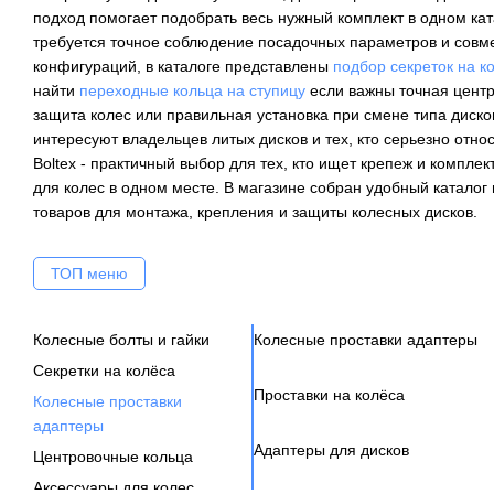
подход помогает подобрать весь нужный комплект в одном ката
требуется точное соблюдение посадочных параметров и совм
конфигураций, в каталоге представлены
подбор секреток на к
найти
переходные кольца на ступицу
если важны точная центр
защита колес или правильная установка при смене типа диско
интересуют владельцев литых дисков и тех, кто серьезно относ
Boltex - практичный выбор для тех, кто ищет крепеж и компл
для колес в одном месте. В магазине собран удобный катало
товаров для монтажа, крепления и защиты колесных дисков.
ТОП меню
Колесные болты и гайки
Колесные проставки адаптеры
Секретки на колёса
Проставки на колёса
Колесные проставки
адаптеры
Адаптеры для дисков
Центровочные кольца
Аксессуары для колес