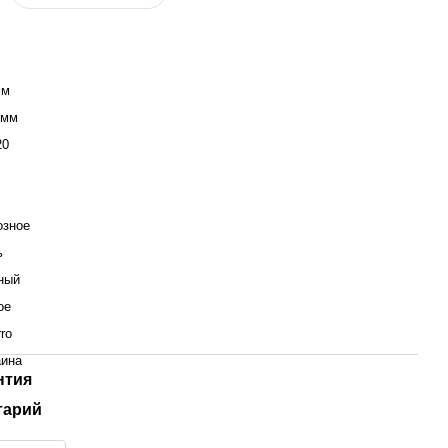
мм
 мм
20
озное
ь
ный
ое
rro
аина
нтия
тарий