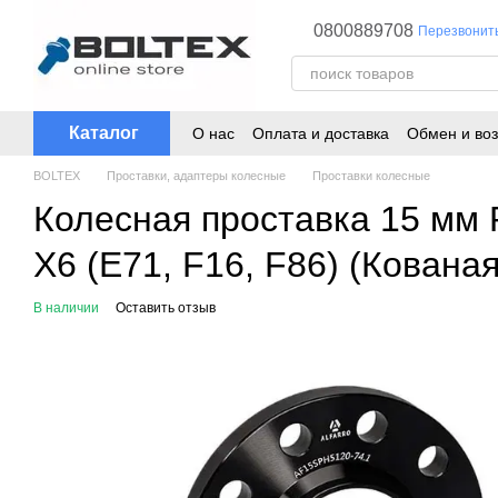
Перейти к основному контенту
0800889708
Перезвонит
Каталог
О нас
Оплата и доставка
Обмен и воз
BOLTEX
Проставки, адаптеры колесные
Проставки колесные
Колесная проставка 15 мм 
X6 (E71, F16, F86) (Кована
В наличии
Оставить отзыв