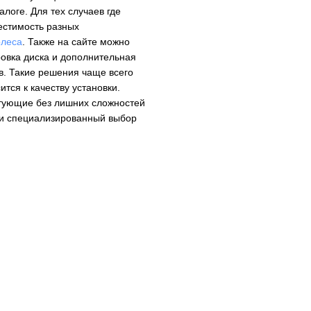
логе. Для тех случаев где
естимость разных
олеса
. Также на сайте можно
овка диска и дополнительная
в. Такие решения чаще всего
ится к качеству установки.
ектующие без лишних сложностей
г и специализированный выбор
Колесные болты и гайки
Секретки на колёса
Центровочные кольца
Аксессуары для колес
Вентиль под датчик давления
Ниппели
Болты на колёса
Болт с секретной головкой
Декоративные колпачки гайки/болт
Гайки на колеса
Колпачки на гайки
Шпилька на колесо
Гайка секретная
Колпачки на болты
Ключ для колесных болтов
Колпачки на вентиль