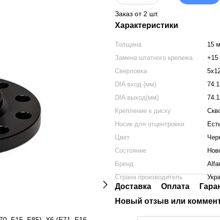
Заказ от 2 шт.
Характеристики
Толщина
15 
Замена штатного крепежа
+15
Сверловка
5x1
DIA вход (мм)
74.1
DIA выход(мм)
74.1
Крепление к диску
Скв
Носик для отцентровки
Ест
Цвет
Чер
Состояние
Нов
Бренд
Alfa
Страна производитель
Укр
Доставка
Оплата
Гара
Новый отзыв или коммен
, F15, F85), X6 (E71, F16,