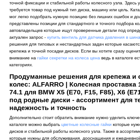
точной фиксации и стабильной работы колесного узла. Здесь
требуется товар под нужный тип диска, машину или цель. Ката
мог легко подобрать нужную позицию без лишних ошибок и дол
представлены позиции для стандартного и точного подбора ко
автовладельцев которые ищут проверенные детали под опред
актуален запрос -
купить вентиль для датчика давления в шин
решения для типовых и нестандартных задач которые касаютс
крепежа и точной посадки дисков. Если вы хотите сразу оцени
внимание на
гайки секретки на колеса цена
ведь в каталоге е
категориях.
Продуманные решения для крепежа и
колес: ALFARRO | Колесная проставка 
74.1 для BMW X5 (E70, F15, F85), X6 (E7
под родные диски - ассортимент для те
надежность и точность
Дополнительно стоит обратить внимание нужно уделить ключ
каталоге можно выбрать
цветные колесные гайки
которые нуж
дисков и стабильной работы колесного узла. Также в ассортим
которые нужны для обслуживания, дооснащения и ежедневной 