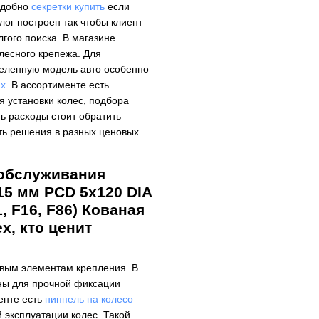
 удобно
секретки купить
если
лог построен так чтобы клиент
гого поиска. В магазине
лесного крепежа. Для
еленную модель авто особенно
ах
. В ассортименте есть
я установки колес, подбора
ть расходы стоит обратить
сть решения в разных ценовых
 обслуживания
15 мм PCD 5x120 DIA
1, F16, F86) Кованая
х, кто ценит
евым элементам крепления. В
ны для прочной фиксации
енте есть
ниппель на колесо
эксплуатации колес. Такой