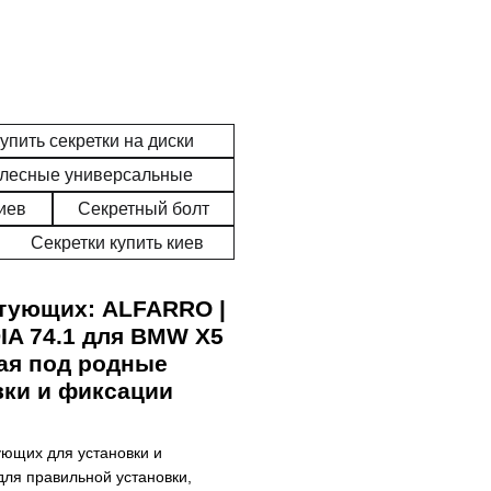
ь (2009 - 2014)
упить секретки на диски
олесные универсальные
киев
Секретный болт
Секретки купить киев
тующих: ALFARRO |
IA 74.1 для BMW X5
аная под родные
вки и фиксации
ующих для установки и
для правильной установки,