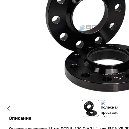
Описание
Колесная проставка 15 мм PCD 5x120 DIA 74.1 для BMW X5 (E70