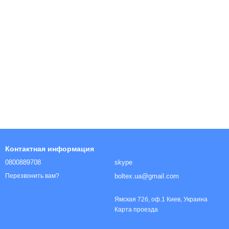
ы
Контактная информация
0800889708
skype
boltex.ua@gmail.com
Перезвонить вам?
Ямская 72б, оф.1 Киев, Украина
Карта проезда