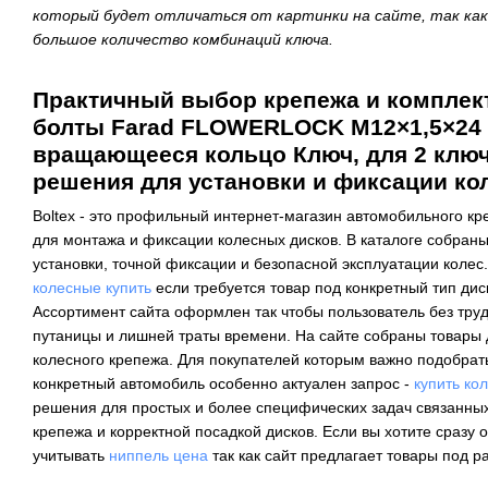
который будет отличаться от картинки на сайте, так ка
большое количество комбинаций ключа.
Практичный выбор крепежа и комплек
болты Farad FLOWERLOCK M12×1,5×24 
вращающееся кольцо Ключ, для 2 ключ
решения для установки и фиксации ко
Boltex - это профильный интернет-магазин автомобильного к
для монтажа и фиксации колесных дисков. В каталоге собран
установки, точной фиксации и безопасной эксплуатации колес.
колесные купить
если требуется товар под конкретный тип диск
Ассортимент сайта оформлен так чтобы пользователь без тру
путаницы и лишней траты времени. На сайте собраны товары 
колесного крепежа. Для покупателей которым важно подобрат
конкретный автомобиль особенно актуален запрос -
купить ко
решения для простых и более специфических задач связанных
крепежа и корректной посадкой дисков. Если вы хотите сразу
учитывать
ниппель цена
так как сайт предлагает товары под р