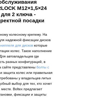
 обслуживания
RLOCK M12×1,5×24
для 2 ключа -
рректной посадки
ному колесному крепежу. На
для надежной фиксации дисков
ь
ниппеля для дисков
которые
тации колес. Такое наполнение
 Для автовладельцев где
ть разных конфигураций, в
а сайте представлены
болты с
 и защита колес или правильная
стребованы у владельцев литых
добный выбор для тех, кто хочет
месте. Boltex предлагает
тановки, фиксации и защиты