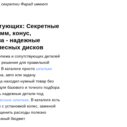
к секретки Фарад имеют
тующих: Секретные
мм, конус,
а - надежные
лесных дисков
репежа и сопутствующих деталей
ы решения для правильной
 В каталоге просто
шпильки
а, авто или задачу.
да находил нужный товар без
для базового и точного подбора
ь надежные детали под
лесные шпильки
. В каталоге есть
 с установкой колес, заменой
 оценить расходы полезно
азный бюджет.