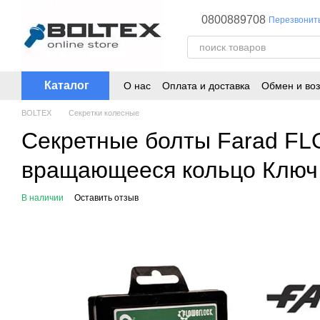
Перейти к основному контенту
0800889708
Перезвонит
Каталог
О нас
Оплата и доставка
Обмен и воз
BOLTEX
Секретки колесные
Секретные болты Farad F
вращающееся кольцо Ключ,
В наличии
Оставить отзыв