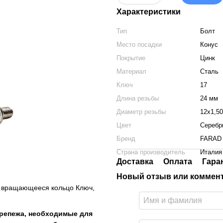
Характеристики
Тип
Болт
Место посадки
Конус
Покрытие
Цинк
Материал
Сталь
Ключ
17
Длина резьбы
24 мм
Диаметр резьбы
12x1,50
Цвет
Серебр
Бренд
FARAD
Страна производитель
Италия
Доставка
Оплата
Гара
Новый отзыв или коммен
 вращающееся кольцо Ключ,
крепежа, необходимые для