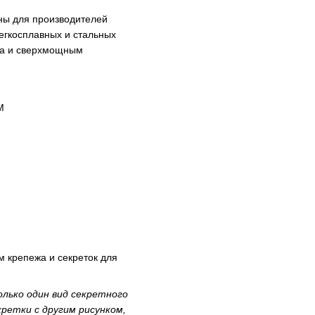
ны для производителей
егкосплавных и стальных
та и сверхмощным
M
 крепежа и секреток для
лько один вид секретного
ретки с другим рисунком,