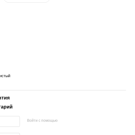
истый
нтия
тарий
Войти с помощью