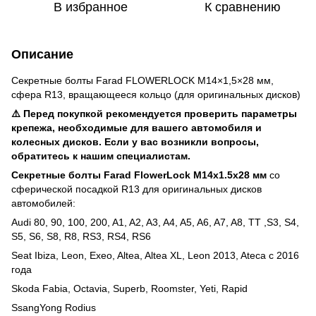
В избранное
К сравнению
Описание
Секретные болты Farad FLOWERLOCK M14×1,5×28 мм,
сфера R13, вращающееся кольцо (для оригинальных дисков)
⚠️ Перед покупкой рекомендуется проверить параметры
крепежа, необходимые для вашего автомобиля и
колесных дисков. Если у вас возникли вопросы,
обратитесь к нашим специалистам.
Секретные болты Farad FlowerLock M14x1.5x28 мм
со
сферической посадкой R13 для оригинальных дисков
автомобилей:
Audi 80, 90, 100, 200, A1, A2, A3, A4, A5, A6, A7, A8, TT ,S3, S4,
S5, S6, S8, R8, RS3, RS4, RS6
Seat Ibiza, Leon, Exeo, Altea, Altea XL, Leon 2013, Ateca с 2016
года
Skoda Fabia, Octavia, Superb, Roomster, Yeti, Rapid
SsangYong Rodius