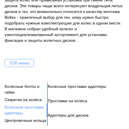
защита колес или правильная установка при смене типа
дисков. Эти товары чаще всего интересуют владельцев литых
дисков и тех, кто внимательно относится к качеству монтажа.
Boltex - практичный выбор для тех, кому нужно быстро
подобрать нужные комплектующие для колес в одном месте.
В магазине собран удобный каталог и
узкоспециализированный ассортимент для установки,
фиксации и защиты колесных дисков.
ТОП меню
Колесные болты и
Колесные проставки адаптеры
Ко
Се
Це
Ак
Ве
гайки
Н
Бо
Секретки на колёса
Проставки на колёса
Бо
Де
Га
Колесные проставки
Ко
Шп
адаптеры
Адаптеры для дисков
Га
Ко
Центровочные кольца
Кл
Ко
Аксессуары для колес