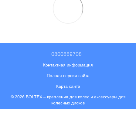
0800889708
Контактная информация
Полная версия сайта
Карта сайта
© 2026 BOLTEX –
крепления для колес и аксессуары для
колесных дисков
Укр
Рус
Интернет-магазин создан с Хорошоп