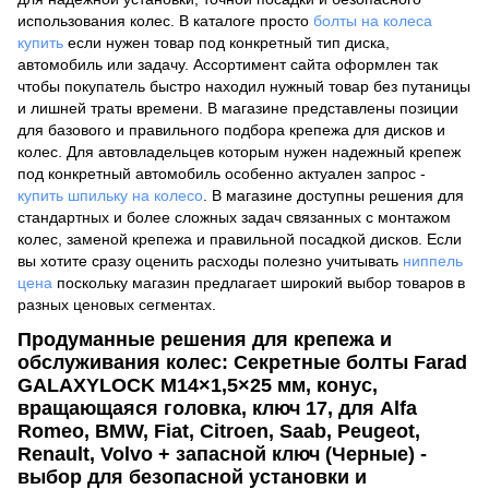
использования колес. В каталоге просто
болты на колеса
купить
если нужен товар под конкретный тип диска,
автомобиль или задачу. Ассортимент сайта оформлен так
чтобы покупатель быстро находил нужный товар без путаницы
и лишней траты времени. В магазине представлены позиции
для базового и правильного подбора крепежа для дисков и
колес. Для автовладельцев которым нужен надежный крепеж
под конкретный автомобиль особенно актуален запрос -
купить шпильку на колесо
. В магазине доступны решения для
стандартных и более сложных задач связанных с монтажом
колес, заменой крепежа и правильной посадкой дисков. Если
вы хотите сразу оценить расходы полезно учитывать
ниппель
цена
поскольку магазин предлагает широкий выбор товаров в
разных ценовых сегментах.
Продуманные решения для крепежа и
обслуживания колес: Секретные болты Farad
GALAXYLOCK M14×1,5×25 мм, конус,
вращающаяся головка, ключ 17, для Alfa
Romeo, BMW, Fiat, Citroen, Saab, Peugeot,
Renault, Volvo + запасной ключ (Черные) -
выбор для безопасной установки и