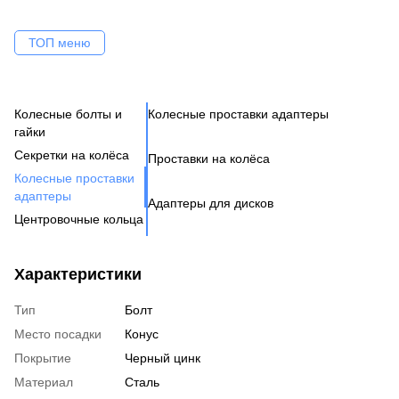
ТОП меню
Колесные болты и
Колесные проставки адаптеры
Ко
Се
Це
Ак
Ве
гайки
Н
Бо
Секретки на колёса
Проставки на колёса
Бо
Де
Га
Колесные проставки
Ко
Шп
адаптеры
Адаптеры для дисков
Га
Ко
Центровочные кольца
Кл
Ко
Аксессуары для колес
Вентиль под датчик
Характеристики
давления
Тип
Болт
Место посадки
Конус
Покрытие
Черный цинк
Материал
Сталь