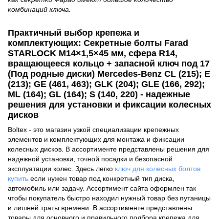
комбинаций ключа.
Практичный выбор крепежа и
комплектующих: Секретные болты Farad
STARLOCK M14×1,5×45 мм, сфера R14,
вращающееся кольцо + запасной ключ под 17
(Под родные диски) Mercedes-Benz CL (215); E
(213); GE (461, 463); GLK (204); GLE (166, 292);
ML (164); GL (164); S (140, 220) - надежные
решения для установки и фиксации колесных
дисков
Boltex - это магазин узкой специализации крепежных
элементов и комплектующих для монтажа и фиксации
колесных дисков. В ассортименте представлены решения для
надежной установки, точной посадки и безопасной
эксплуатации колес. Здесь легко
ключ для колесных болтов
купить
если нужен товар под конкретный тип диска,
автомобиль или задачу. Ассортимент сайта оформлен так
чтобы покупатель быстро находил нужный товар без путаницы
и лишней траты времени. В ассортименте представлены
товары для основного и правильного подбора крепежа для