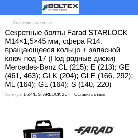
Секретки колесные
Секретные болты Farad STARLOCK
M14×1,5×45 мм, сфера R14,
вращающееся кольцо + запасной
ключ под 17 (Под родные диски)
Mercedes-Benz CL (215); E (213); GE
(461, 463); GLK (204); GLE (166, 292);
ML (164); GL (164); S (140, 220)
Артикул:
1-Z4/E STARLOCK 2CH
Оставить отзыв