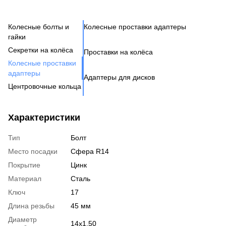
Колесные болты и
Колесные проставки адаптеры
Ко
Се
Це
Ак
Ве
гайки
Н
Бо
Секретки на колёса
Проставки на колёса
Бо
Де
Га
Колесные проставки
Ко
Шп
адаптеры
Адаптеры для дисков
Га
Ко
Центровочные кольца
Кл
Ко
Аксессуары для колес
Вентиль под датчик
Характеристики
давления
Тип
Болт
Место посадки
Сфера R14
Покрытие
Цинк
Материал
Сталь
Ключ
17
Длина резьбы
45 мм
Диаметр
14x1,50