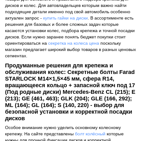
дисков и колес. Для автовладельцев которым важно найти
подходящие детали именно под свой автомобиль особенно
актуален запрос -
купить гайки на диски
. В ассортименте есть
решения для базовых и более сложных задач которые
касаются установки колес, подбора крепежа и точной посадки
дисков. Если нужно заранее понять бюджет покупки стоит
ориентироваться на
секретка на колеса цена
поскольку
магазин предлагает широкий выбор товаров в разных ценовых
сегментах.
Продуманные решения для крепежа и
обслуживания колес: Секретные болты Farad
STARLOCK M14×1,5×45 мм, сфера R14,
вращающееся кольцо + запасной ключ под 17
(Под родные диски) Mercedes-Benz CL (215); E
(213); GE (461, 463); GLK (204); GLE (166, 292);
ML (164); GL (164); S (140, 220) - выбор для
безопасной установки и корректной посадки
дисков
Особое внимание нужно уделить основному колесному
крепежу. На сайте представлены
болт колёсный
которые
нужны для прочной фиксации дисков и корректной