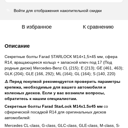
Войти
для отображения накопительной скидки
%
В избранное
К сравнению
Описание
Секретные болты Farad STARLOCK M14×1,5×45 мм, сфера
R14, вращающееся кольцо + запасной ключ под 17 (Под
родные диски) Mercedes-Benz CL (215); E (213); GE (461, 463);
GLK (204); GLE (166, 292); ML (164); GL (164); S (140, 220)
⚠️ Перед покупкой рекомендуется проверить параметры
крепежа, необходимые для вашего автомобиля и
колесных дисков. Если у вас возникли вопросы,
обратитесь к нашим специалистам.
Секретные болты Farad StarLock M14x1.5x45 мм
со
сферической посадкой R14 для оригинальных дисков
автомобилей:
Mercedes CL-class, G-class, GLC-class, GLE-class, M-class, S-