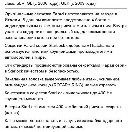
class, SLR, GL (с 2006 года), GLK (с 2009 года)
Оригинальные секретки
Farad
изготовляются на заводе в
Италии
. В данном комплекте представлено 4 болта с
индивидуальным секретным рисунком и ключом к ним. Внутри
упаковки содержится специальный код для возможности
восстановления ключа при его потере.
Секретки Farad серии StarLock одобрены «Thatcham» и
используется многими крупнейшими производителями
автомобилей в мире.
Эти стандарты продемонстрированы секретками Фарад серии
в Starlock качеством и безопасностью.
Закаленная головка выдерживает любые атаки, усиленное
антивандальное кольцо (ROTARY RING) нельзя отрезать.
Конструкция секреток StarLock выдерживает до 400 Нм
крутящего момента.
В серии StarLock имеется 400 комбинаций рисунка секрета
(ключа).
Ключ можно легко вставить и вынуть из замка благодаря его
автоматической центрирующей системе.