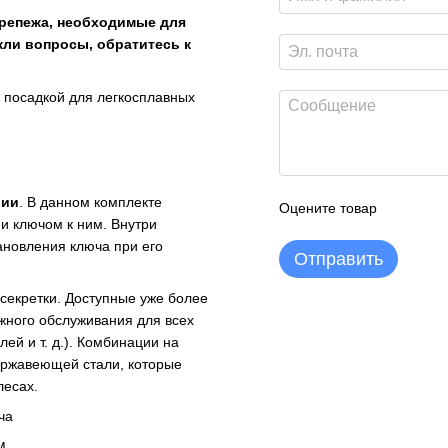
крепежа, необходимые для
кли вопросы, обратитесь к
 посадкой для легкосплавных
лии
. В данном комплекте
Оцените товар
и ключом к ним. Внутри
ановления ключа при его
Отправить
 секретки. Доступные уже более
жного обслуживания для всех
ей и т. д.). Комбинации на
ержавеющей стали, которые
лесах.
ча
M