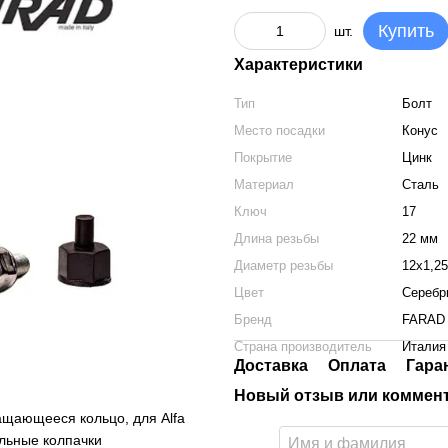
Купить
шт.
Характеристики
Тип
Болт
Место посадки
Конус
Покрытие
Цинк
Материал
Сталь
Ключ
17
Длина резьбы
22 мм
Диаметр резьбы
12x1,25
Цвет
Серебр
Бренд
FARAD
Страна производитель
Италия
Доставка
Оплата
Гара
Новый отзыв или коммен
ащающееся кольцо, для Alfa
тальные колпачки