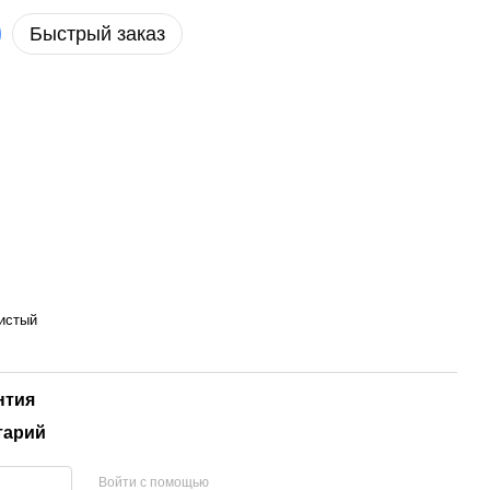
Быстрый заказ
истый
нтия
тарий
Войти с помощью