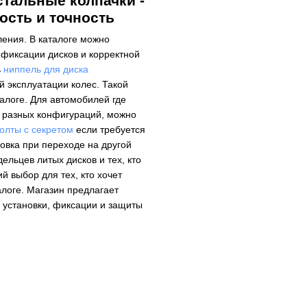
 стальные колпачки -
ость и точность
ения. В каталоге можно
фиксации дисков и корректной
ь
ниппель для диска
 эксплуатации колес. Такой
алоге. Для автомобилей где
 разных конфигураций, можно
олты с секретом
если требуется
овка при переходе на другой
ельцев литых дисков и тех, кто
й выбор для тех, кто хочет
алоге. Магазин предлагает
 установки, фиксации и защиты
Колесные болты и гайки
Секретки на колёса
Центровочные кольца
Аксессуары для колес
Вентиль под датчик давления