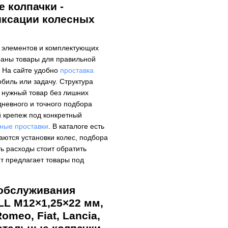
е колпачки -
иксации колесных
х элементов и комплектующих
браны товары для правильной
. На сайте удобно
проставка
биль или задачу. Структура
л нужный товар без лишних
дневного и точного подбора
 крепеж под конкретный
чные проставки
. В каталоге есть
аются установки колес, подбора
ть расходы стоит обратить
йт предлагает товары под
 обслуживания
LL M12×1,25×22 мм,
meo, Fiat, Lancia,