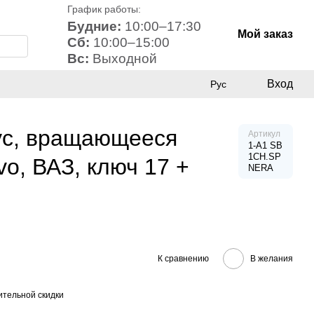
График работы:
Будние:
10:00–17:30
Мой заказ
Сб:
10:00–15:00
Вс:
Выходной
Вход
Рус
ус, вращающееся
Артикул
1-A1 SB
1CH.SP
lvo, ВАЗ, ключ 17 +
NERA
К сравнению
В желания
тельной скидки