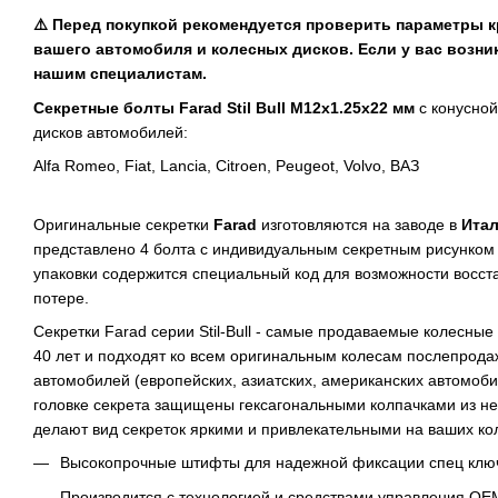
⚠️ Перед покупкой рекомендуется проверить параметры 
вашего автомобиля и колесных дисков. Если у вас возни
нашим специалистам.
Секретные болты Farad Stil Bull M12x1.25x22 мм
с конусной
дисков автомобилей:
Alfa Romeo, Fiat, Lancia, Citroen, Peugeot, Volvo, ВАЗ
Оригинальные секретки
Farad
изготовляются на заводе в
Ита
представлено 4 болта с индивидуальным секретным рисунком 
упаковки содержится специальный код для возможности восст
потере.
Секретки Farad серии Stil-Bull - самые продаваемые колесные
40 лет и подходят ко всем оригинальным колесам послепрода
автомобилей (европейских, азиатских, американских автомобил
головке секрета защищены гексагональными колпачками из н
делают вид секреток яркими и привлекательными на ваших ко
Высокопрочные штифты для надежной фиксации спец клю
Производится с технологией и средствами управления OE