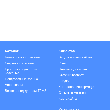
Ниппели
Болты на колёса
Болт с секретной головкой
Декоративные колпачки гайки/болт
Гайки на колеса
Колпачки на гайки
Шпилька на колесо
Гайка секретная
Колпачки на болты
Ключ для колесных болтов
Колпачки на вентиль
Каталог
Клиентам
Болты, гайки колесные
Вход в личный кабинет
Секретки колесные
О нас
Проставки, адаптеры
Оплата и доставка
колесные
Обмен и возврат
Центровочные кольца
Скидки
Автотовары
Контактная информация
Вентили под датчики TPMS
Отзывы о магазине
Карта сайта
Мы в соцсетях