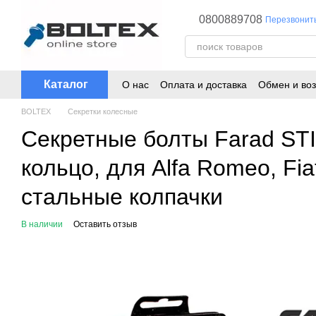
Перейти к основному контенту
0800889708
Перезвонит
Каталог
О нас
Оплата и доставка
Обмен и воз
BOLTEX
Секретки колесные
Секретные болты Farad ST
кольцо, для Alfa Romeo, Fiat
стальные колпачки
В наличии
Оставить отзыв