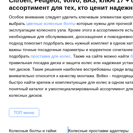
Citroen, Peugeot, Volvo, ВАЗ, ключ 17 +
ассортимент для тех, кто ценит надежн
Особое внимание следует уделить ключевым элементам крепл
выбрать
цветные колесные болты
которые нужны для прочной 
эксплуатации колесного узла. Кроме этого в ассортименте ест
необходимые для обслуживания, дооснащения и повседневной
подход помогает подобрать весь нужный комплект в одном кат
важны точные посадочные параметры и корректное сочетание
подобрать
проставка для колес
. Также на сайте можно найти
б
правильная посадка диска и защита колес или надежная устан
тип дисков. Такие решения наиболее востребованы среди влад
внимательно относится к качеству монтажа. Boltex - подходящи
быстро найти крепеж и комплектующие для колес в одном кат
понятный каталог и узкоспециализированный ассортимент для
колесных дисков.
ТОП меню
Колесные болты и гайки
Колесные проставки адаптеры