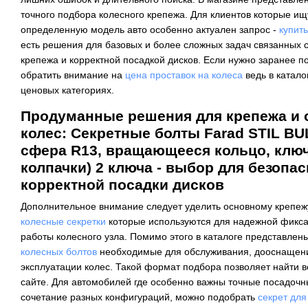
точного подбора колесного крепежа. Для клиентов которые и
определенную модель авто особенно актуален запрос -
купит
есть решения для базовых и более сложных задач связанных с
крепежа и корректной посадкой дисков. Если нужно заранее п
обратить внимание на
цена проставок на колеса
ведь в катало
ценовых категориях.
Продуманные решения для крепежа и
колес: Секретные болты Farad STIL BU
сфера R13, вращающееся кольцо, ключ
колпачки) 2 ключа - выбор для безопас
корректной посадки дисков
Дополнительное внимание следует уделить основному крепеж
колесные секретки
которые используются для надежной фикса
работы колесного узла. Помимо этого в каталоге представлен
колесных болтов
необходимые для обслуживания, дооснащени
эксплуатации колес. Такой формат подбора позволяет найти 
сайте. Для автомобилей где особенно важны точные посадочн
сочетание разных конфигураций, можно подобрать
секрет дл