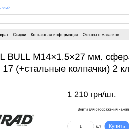
ь вам?
врат
Скидки
Контактная информация
Отзывы о магазине
IL BULL M14×1,5×27 мм, сфер
17 (+стальные колпачки) 2 к
1 210 грн/шт.
Войти
для отображения накопи
%
Купить
шт.