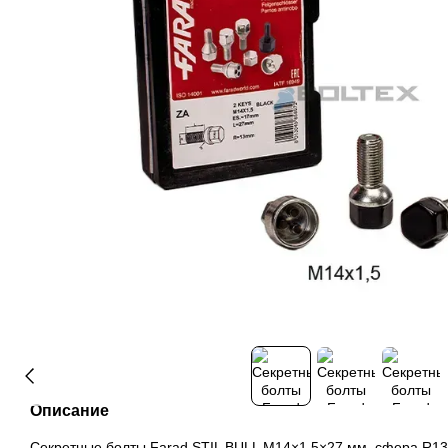
Описание
Секретные болты Farad STIL BULL M14×1,5×27 мм, сфера R13