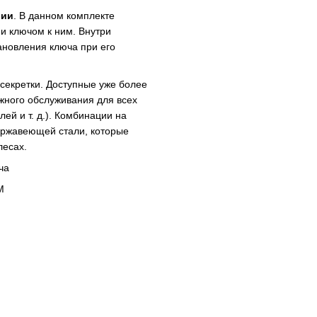
лии
. В данном комплекте
и ключом к ним. Внутри
ановления ключа при его
 секретки. Доступные уже более
жного обслуживания для всех
ей и т. д.). Комбинации на
ержавеющей стали, которые
лесах.
ча
M