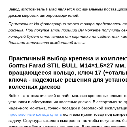
Завод изготовитель Farad является официальным поставщиком
дисков мировых автопроизводителей.
Примечание: На фотографии этого товара представлен то
рисунка. При покупке этой позиции Вы можете получить сек
который будет отличаться от картинки на сайте, так ка
большое количество комбинаций ключа.
Практичный выбор крепежа и комплек
болты Farad STIL BULL M14×1,5×27 мм,
вращающееся кольцо, ключ 17 (+сталь
ключа - надежные решения для устано
колесных дисков
Boltex - это тематический онлайн-магазин крепежных элемент
установки и обслуживания колесных дисков. В ассортименте 
надежного монтажа, точной посадки и безопасной эксплуатации
проставочные кольца купить
если вам нужен товар под конкрет
задачу. Структура каталога выстроена так чтобы покупатель б
лишних ошибок и длительного поиска. В магазине представлен