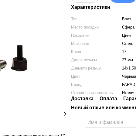
Характеристики
Тип
Болт
Место посадки
Сфера 
Покрытие
Цинк
Материал
Сталь
Ключ
17
Длина резьбы
27 мм
Диаметр резьбы
14x1,50
Цвет
Черный
Бренд
FARAD
Страна производитель
Италия
Доставка
Оплата
Гара
Новый отзыв или коммен
, вращающееся кольцо, ключ 17