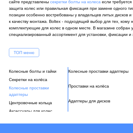
сайте представлены
секретки болты на колеса
если требуется 
защита колес или правильная фиксация при замене одного тип
позиции особенно востребованы у владельцев литых дисков и 
к качеству монтажа. Boltex - подходящий выбор для тех, кому
комплектующие для колес в одном месте. В магазине собран 
специализированный ассортимент для установки, фиксации и 
ТОП меню
Колесные болты и гайки
Колесные проставки адаптеры
Секретки на колёса
Проставки на колёса
Колесные проставки
адаптеры
Адаптеры для дисков
Центровочные кольца
Аксессуары для колес
Вентиль под датчик давления