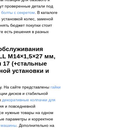
щут проверенные детали под
ь болты с секретом
. В каталоге
 установкой колес, заменой
онять бюджет покупки стоит
ге есть решения в разных
 обслуживания
LL M14×1,5×27 мм,
 17 (+стальные
ной установки и
у. На сайте представлены
гайки
ции дисков и стабильной
ы
декоративные колпачки для
я и повседневной
все нужные товары на одном
ые параметры и корректное
я машины
. Дополнительно на