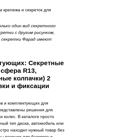
 крепежа и секреток для
лько один вид секретного
ретки с другим рисунком,
к секретки Фарад имеют
тующих: Секретные
 сфера R13,
ные колпачки) 2
вки и фиксации
ов и комплектующих для
представлены решения для
 колес. В каталоге просто
ный тип диска, автомобиль или
ыстро находил нужный товар без
ы позиции для базового и