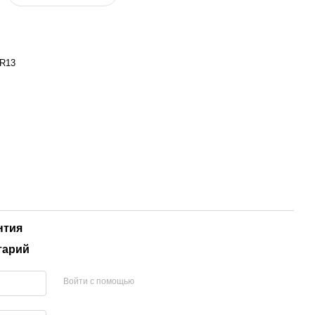
R13
нтия
тарий
Войти с помощью