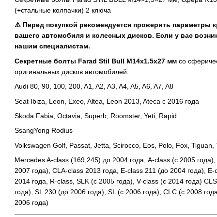
(+стальные колпачки) 2 ключа
⚠️ Перед покупкой рекомендуется проверить параметры 
вашего автомобиля и колесных дисков. Если у вас возни
нашим специалистам.
Секретные болты Farad Stil Bull M14x1.5x27 мм
со сферичес
оригинальных дисков автомобилей:
Audi 80, 90, 100, 200, A1, A2, A3, A4, A5, A6, A7, A8
Seat Ibiza, Leon, Exeo, Altea, Leon 2013, Ateca с 2016 года
Skoda Fabia, Octavia, Superb, Roomster, Yeti, Rapid
SsangYong Rodius
Volkswagen Golf, Passat, Jetta, Scirocco, Eos, Polo, Fox, Tiguan,
Mercedes A-class (169,245) до 2004 года, A-class (с 2005 года), 
2007 года), CLA-class 2013 года, E-class 211 (до 2004 года), E-
2014 года, R-class, SLK (с 2005 года), V-class (с 2014 года) CLS
года), SL 230 (до 2006 года), SL (с 2006 года), CLC (с 2008 года
2006 года)