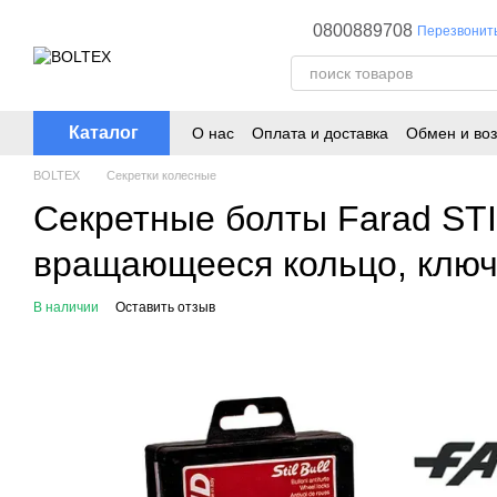
Перейти к основному контенту
0800889708
Перезвонит
Каталог
О нас
Оплата и доставка
Обмен и воз
BOLTEX
Секретки колесные
Секретные болты Farad ST
вращающееся кольцо, ключ 
В наличии
Оставить отзыв