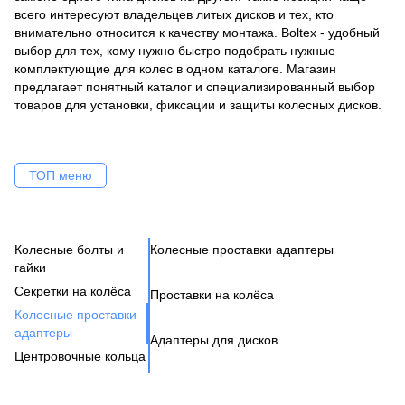
всего интересуют владельцев литых дисков и тех, кто
внимательно относится к качеству монтажа. Boltex - удобный
выбор для тех, кому нужно быстро подобрать нужные
комплектующие для колес в одном каталоге. Магазин
предлагает понятный каталог и специализированный выбор
товаров для установки, фиксации и защиты колесных дисков.
ТОП меню
Колесные болты и
Колесные проставки адаптеры
Ко
Се
Це
Ак
Ве
гайки
Н
Бо
Секретки на колёса
Проставки на колёса
Бо
Де
Га
Колесные проставки
Ко
Шп
адаптеры
Адаптеры для дисков
Га
Ко
Центровочные кольца
Кл
Ко
Аксессуары для колес
Вентиль под датчик