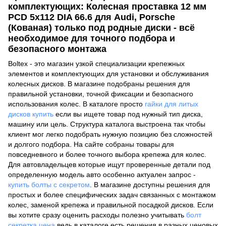
комплектующих: Колесная проставка 12 мм
PCD 5x112 DIA 66.6 для Audi, Porsche
(Кованая) только под родные диски - всё
необходимое для точного подбора и
безопасного монтажа
Boltex - это магазин узкой специализации крепежных
элементов и комплектующих для установки и обслуживания
колесных дисков. В магазине подобраны решения для
правильной установки, точной фиксации и безопасного
использования колес. В каталоге просто
гайки для литых
дисков купить
если вы ищете товар под нужный тип диска,
машину или цель. Структура каталога выстроена так чтобы
клиент мог легко подобрать нужную позицию без сложностей
и долгого подбора. На сайте собраны товары для
повседневного и более точного выбора крепежа для колес.
Для автовладельцев которые ищут проверенные детали под
определенную модель авто особенно актуален запрос -
купить болты с секретом
. В магазине доступны решения для
простых и более специфических задач связанных с монтажом
колес, заменой крепежа и правильной посадкой дисков. Если
вы хотите сразу оценить расходы полезно учитывать
болт
секретка цена
ведь в каталоге есть решения в разных ценовых