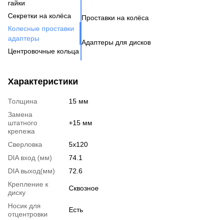
гайки
Н
Бо
Секретки на колёса
Проставки на колёса
Бо
Де
Га
Колесные проставки
Ко
Шп
адаптеры
Адаптеры для дисков
Га
Ко
Центровочные кольца
Кл
Ко
Аксессуары для колес
Вентиль под датчик
Характеристики
давления
Толщина
15 мм
Замена
штатного
+15 мм
крепежа
Сверловка
5x120
DIA вход (мм)
74.1
DIA выход(мм)
72.6
Крепление к
Сквозное
диску
Носик для
Есть
отцентровки