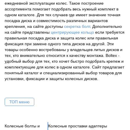
ежедневной эксплуатации колес. Такое построение
ассортимента помогает подобрать весь нужный комплект в
одном каталоге. Для тех случаев где имеет значение точная
посадка диска и совместимость различных вариантов
крепления, на сайте доступны
секретка болт
. Дополнительно
на сайте представлены
центрирующее кольцо
если требуется
правильная посадка диска и защита колес или правильная
фиксация при замене одного типа дисков на другой. Эти
товары особенно востребованы у владельцев литых дисков и
тех, кто внимательно относится к качеству монтажа. Boltex -
удобный выбор для тех, кто хочет быстро подобрать крепеж и
комплектующие для колес в одном каталоге. Сайт предлагает
понятный каталог и специализированный выбор товаров для
установки, фиксации и защиты колесных дисков.
ТОП меню
Колесные болты и
Колесные проставки адаптеры
Ко
Се
Це
Ак
Ве