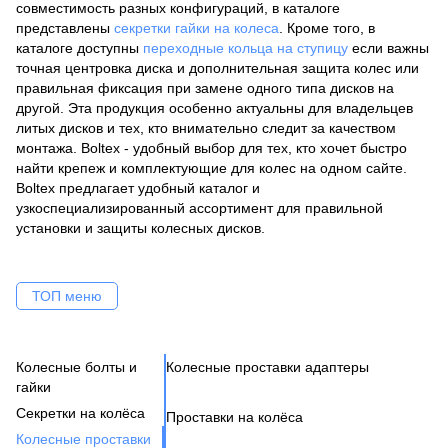
совместимость разных конфигураций, в каталоге
представлены
секретки гайки на колеса
. Кроме того, в
каталоге доступны
переходные кольца на ступицу
если важны
точная центровка диска и дополнительная защита колес или
правильная фиксация при замене одного типа дисков на
другой. Эта продукция особенно актуальны для владельцев
литых дисков и тех, кто внимательно следит за качеством
монтажа. Boltex - удобный выбор для тех, кто хочет быстро
найти крепеж и комплектующие для колес на одном сайте.
Boltex предлагает удобный каталог и
узкоспециализированный ассортимент для правильной
установки и защиты колесных дисков.
ТОП меню
Колесные болты и
Колесные проставки адаптеры
Ко
Се
Це
Ак
Ве
гайки
Н
Бо
Секретки на колёса
Проставки на колёса
Бо
Де
Га
Колесные проставки
Ко