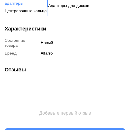
Шп
адаптеры
Адаптеры для дисков
Га
Ко
Центровочные кольца
Кл
Ко
Аксессуары для колес
Вентиль под датчик
Характеристики
давления
Состояние
Новый
товара
Бренд
Alfarro
Отзывы
Добавьте первый отзыв