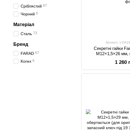
67
Сріблястий
6
Чорний
Матеріал
73
Сталь
Артикул: 1-DA1
Бренд
Секретні гайки 
67
FARAD
M12×1,5×26 мм, 
обертається (для ори
6
Korex
1 260 
+ запасний