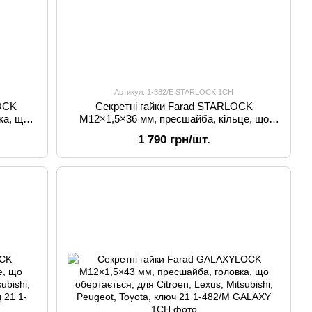
Артикул: 1-382/E STARLOCK 1CH
LOCK
Секретні гайки Farad STARLOCK
ка, що
M12×1,5×36 мм, пресшайба, кільце, що
subishi,
обертається, для Citroen, Lexus, Mitsubishi,
1 790 грн/шт.
юч
Peugeot, Toyota, ключ 21