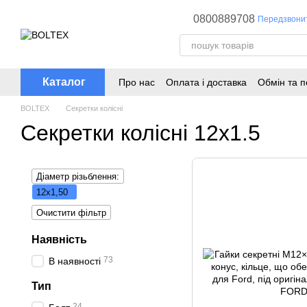
Перейти до основного контенту
0800889708
Передзвони
Каталог
Про нас
Оплата і доставка
Обмін та 
BOLTEX
Секретки колісні
Секретки колісні 12x1.5
Діаметр різьблення:
12x1,50
Очистити фільтр
Наявність
73
В наявності
Тип
24