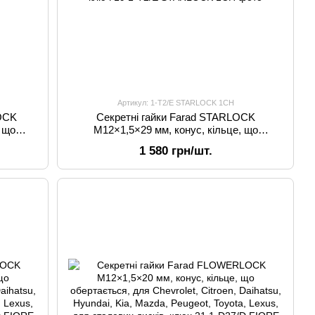
Артикул: 1-T2/E STARLOCK 1CH
LOCK
Секретні гайки Farad STARLOCK
, що
M12×1,5×29 мм, конус, кільце, що
ів Ford)
обертається (для оригінальних дисків
1 580 грн/шт.
Ford), ключ 19