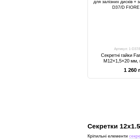
Артикул: 1-D37
Секретні гайки 
M12×1,5×20 мм, 
обертається, для 
1 260 
Daihatsu, Hyundai, 
Toyota, Lexus, дл
запасний 
Секретки 12x1.5
Кріпильні елементи
секре