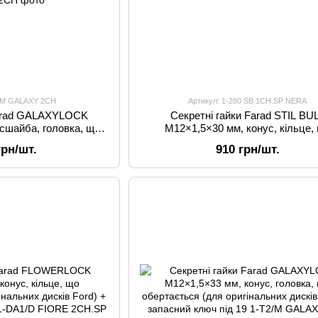
2/M GALAXY 2CH
Артикул: 1-280 SB 1CH.SP NERA
Farad GALAXYLOCK
Секретні гайки Farad STIL BU
сшайба, головка, що
M12×1,5×30 мм, конус, кільце,
oen, Lexus, Mitsubishi,
обертається, ключ 19 + сталеві ко
грн/шт.
910 грн/шт.
 ключ 21 (2 ключа)
для Ford