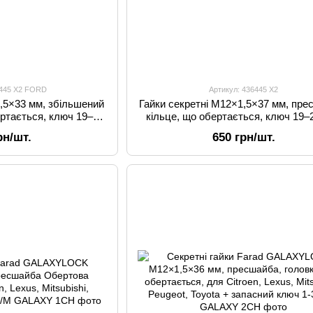
6445 X2 FORD
Артикул: 436445 X2
1,5×33 мм, збільшений
Гайки секретні M12×1,5×37 мм, пре
ертається, ключ 19–21
кільце, що обертається, ключ 19–
ригінальні диски
Citroen, Kia, Lexus, Mitsubishi, Pe
рн/шт.
650 грн/шт.
Toyota