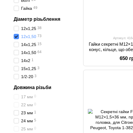
Болт
49
Гайка
Діаметр різьблення
38
12x1,25
73
12x1,50
Артикул: 41
Гайки секретні M12×
15
14x1,25
конус, кільце, що об
64
14x1,50
для Ford, під о
650 г
1
14x2
3
15x1,25
3
1/2-20
Довжина різьби
0
17 мм
0
22 мм
1
23 мм
5
24 мм
0
25 мм