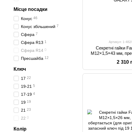
Місце посадки
46
Конус
7
Конус збільшений
7
Сфера
1
Артикул: 1-48
Сфера R13
Секретні гайки 
0
Сфера R14
M12×1,5×43 мм, пре
12
обертається, для Citr
Пресшайба
2 310 
Peugeot, Toyota,
Ключ
22
17
5
19-21
4
17-19
19
19
23
21
0
22
Колір