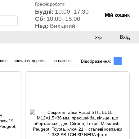
Графік роботи:
Будні:
10:00–17:30
Мій кошик
Сб:
10:00–15:00
Нед:
Вихідний
Вхід
Укр
евше
спочатку дорожчі
за назвою
Відображення: