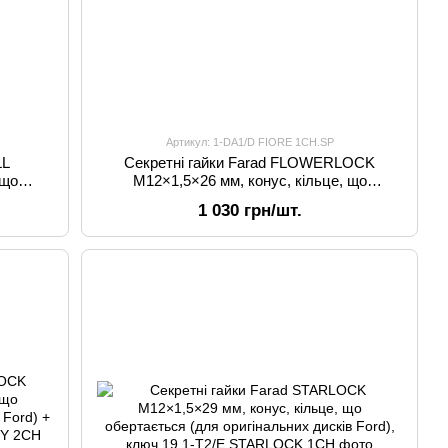
Артикул: 1-DA1/D FIORE 1CH.SP
LL
Секретні гайки Farad FLOWERLOCK
 що
M12×1,5×26 мм, конус, кільце, що
впачки,
обертається (для оригінальних дисків
1 030 грн/шт.
Ford), ключ 19