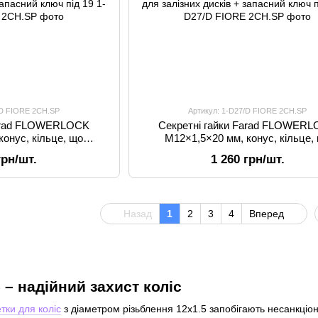
/D FIORE 2CH.SP
Артикул: 1-D27/D FIORE 2CH.SP
Farad FLOWERLOCK
Секретні гайки Farad FLOWER
конус, кільце, що
M12×1,5×20 мм, конус, кільце,
Chevrolet, Citroen,
обертається, для Chevrolet, Citr
грн/шт.
1 260 грн/шт.
Kia, Mazda, Peugeot,
Daihatsu, Hyundai, Kia, Mazda, Pe
я залізних дисків +
Toyota, Lexus, для залізних диск
ключ під 19
запасний ключ під 21
Назад
1
2
3
4
Вперед
 – надійний захист коліс
тки для коліс
з діаметром різьблення 12x1.5 запобігають несанкціо