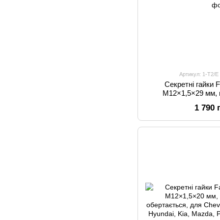
Артикул: 1-T2
Секретні гайки
M12×1,5×29 мм, 
обертається (для ори
1 790 
+ запасний