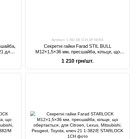
Артикул: 1-382 SB 1CH.SP NERA
сшайба,
Секретні гайки Farad STIL BULL
21 для
M12×1,5×36 мм, пресшайба, кільце, що
ugeot,
обертається, для Citroen, Lexus, Mitsubishi,
1 210 грн/шт.
Peugeot, Toyota, ключ 21 + сталеві ковпачки