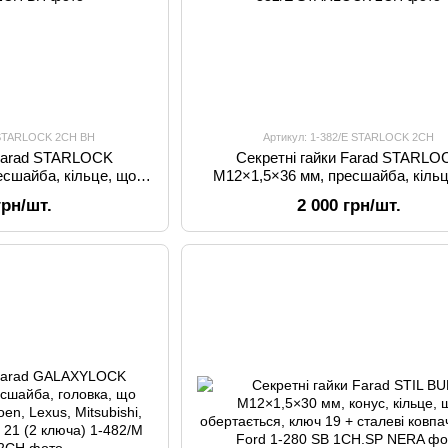
E STARLOCK 2CH BH
Артикул: 1-382/E STARLOCK 2CH
 Farad STARLOCK
Секретні гайки Farad STARLO
есшайба, кільце, що
M12×1,5×36 мм, пресшайба, кільц
s, Mitsubishi, Toyota +
обертається, для Citroen, Lexus, Mit
грн/шт.
2 000 грн/шт.
 під 21 (Чорні)
Peugeot, Toyota + запасний ключ п