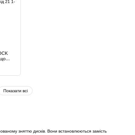
LOCK
 що
oen,
ugeot,
ів +
Показати всі
нованому зняттю дисків. Вони встановлюються замість