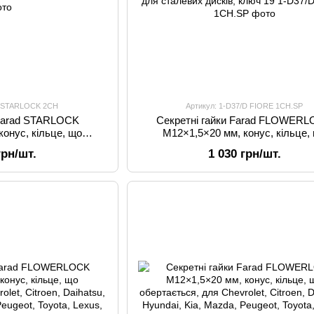
/E STARLOCK 2CH
Артикул: 1-D37/D FIORE 1CH.SP
 Farad STARLOCK
Секретні гайки Farad FLOWER
конус, кільце, що
M12×1,5×20 мм, конус, кільце,
гінальних дисків Ford)
обертається, для Chevrolet, Citr
грн/шт.
1 030 грн/шт.
 ключ під 19
Daihatsu, Hyundai, Kia, Mazda, Pe
Toyota, Lexus, для сталевих дисків,