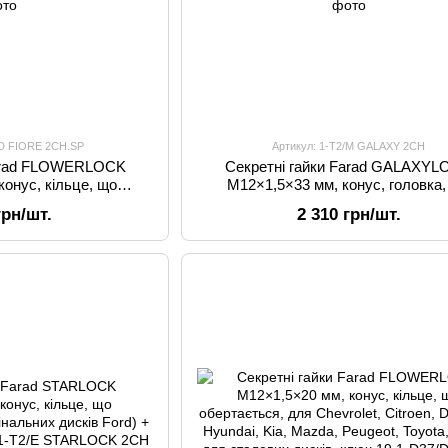
/D FIORE 2CH.SP
Артикул: 1-T2/M GALAXY 2CH
Farad FLOWERLOCK
Секретні гайки Farad GALAXY
конус, кільце, що
M12×1,5×33 мм, конус, головка
гінальних дисків Ford)
обертається (для оригінальних диск
грн/шт.
2 310 грн/шт.
 ключ під 19
+ запасний ключ під 19