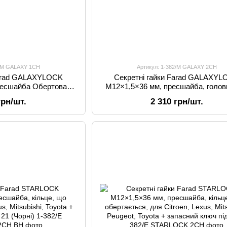
2/M GALAXY 1CH
Артикул: 1-382/M GALAXY 2CH
Farad GALAXYLOCK
Секретні гайки Farad GALAXY
ресшайба Обертова
M12×1,5×36 мм, пресшайба, голов
n, Lexus, Mitsubishi,
обертається, для Citroen, Lexus, Mit
грн/шт.
2 310 грн/шт.
, Toyota
Peugeot, Toyota + запасний кл