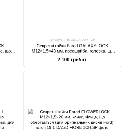
Артикул: 1-482/M GALAXY 1CH
CK
Секретні гайки Farad GALAXYLOCK
е, що
M12×1,5×43 мм, пресшайба, головка, що
subishi,
обертається, для Citroen, Lexus, Mitsubishi,
2 100 грн/шт.
ід 21
Peugeot, Toyota, ключ 21