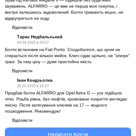
зауважень. ALFARRO — це вже не перша моя покупка, і
вкотре залишаюсь задоволений. Болти тримають міцно, не
відкручуються на ходу.
Відповісти
Тарас Недбальський
04.04.2025 в 20:07
Болти встановив на Fiat Punto. Сподобалося, що хром не
стирається після кількох мийок. Ключ сідає щільно, не "злизує"
грані. За таку ціну — дуже пристойна якість.
Відповісти
Іван Кондзьолка
20.02.2025 в 14:37
Придбав болти ALFARRO для Opel Astra G — усе підійшло
чітко. Різьба рівна, без люфтів, хромоване покриття виглядає
якісно. Після затягування ключем на 17 — жодного
пошкодження. Рекомендую!
Відповісти
Написати відгук