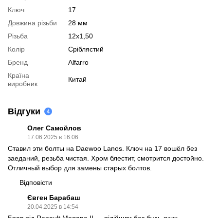
Ключ
17
Довжина різьби
28 мм
Різьба
12x1,50
Колір
Сріблястий
Бренд
Alfarro
Країна
Китай
виробник
Відгуки
4
Олег Самойлов
17.06.2025 в 16:06
Ставил эти болты на Daewoo Lanos. Ключ на 17 вошёл без
заеданий, резьба чистая. Хром блестит, смотрится достойно.
Отличный выбор для замены старых болтов.
Відповісти
Євген Барабаш
20.04.2025 в 14:54
Брав під Renault Megane II — підійшли без будь-яких