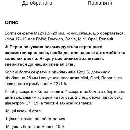
До обраного
Порівняти
Опис
Болти секретні M12×1,5×28 мм, конус, кільце, що обертається,
ключ 17–19 для BMW, Daewoo, Dacia, Mini, Opel, Renault
⚠️ Перед покупкою рекомендується перевірити
параметри кріплення, необхідні для вашого автомобіля та
колісних дисків. Якщо у вас виникли запитання,
зверніться до наших спеціалістів.
Колісні болти секретки з різьбленням 12x1.5, довжиною
різьблення 28 мм і конусною посадкою Mini, Opel, Renault. та
інших авто з різьбленням 12x1.5
.
У набір секреток Korex входить 4 секретних болта з обертовим
антивандальним кільцем на головці, 2 спец ключа під головку
діаметром 17 і 19, а також 4 захисні ковпачки.
-Міцні ключі зі сталі
-Щільне кільце, що обертається
-Міцність болтів не менше 10.9