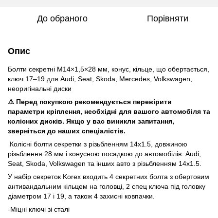
До обраного
Порівняти
Опис
Болти секретні M14×1,5×28 мм, конус, кільце, що обертається,
ключ 17–19 для Audi, Seat, Skoda, Mercedes, Volkswagen,
неоригінальні диски
⚠️ Перед покупкою рекомендується перевірити
параметри кріплення, необхідні для вашого автомобіля та
колісних дисків. Якщо у вас виникли запитання,
зверніться до наших спеціалістів.
Колісні болти секретки з різьбленням 14x1.5, довжиною
різьблення 28 мм і конусною посадкою до автомобілів: Audi,
Seat, Skoda, Volkswagen та інших авто з різьбленням 14x1.5.
У набір секреток Korex входить 4 секретних болта з обертовим
антивандальним кільцем на головці, 2 спец ключа під головку
діаметром 17 і 19, а також 4 захисні ковпачки.
-Міцні ключі зі сталі