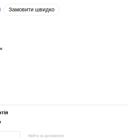
Замовити швидко
нк
нтія
р
Увійти за допомогою