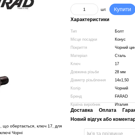
Купити
шт.
Характеристики
Тип
Болт
Місце посадки
Конус
Покриття
Чорний ци
Матеріал
Сталь
Ключ
17
Довжина різьби
28 мм
Діаметр різьблення
14x1,50
Колір
Чорний
Бренд
FARAD
Країна виробник
Италия
Доставка
Оплата
Гара
Новий відгук або комента
, що обертається, ключ 17, для
 ключі Чорні