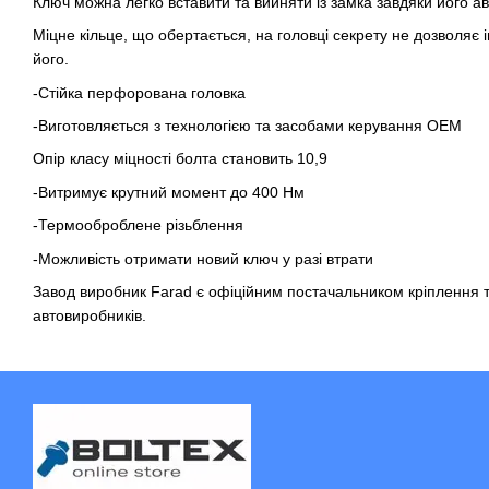
Ключ можна легко вставити та вийняти із замка завдяки його а
Міцне кільце, що обертається, на головці секрету не дозволяє
його.
-Стійка перфорована головка
-Виготовляється з технологією та засобами керування OEM
Опір класу міцності болта становить 10,9
-Витримує крутний момент до 400 Нм
-Термооброблене різьблення
-Можливість отримати новий ключ у разі втрати
Завод виробник Farad є офіційним постачальником кріплення та
автовиробників.