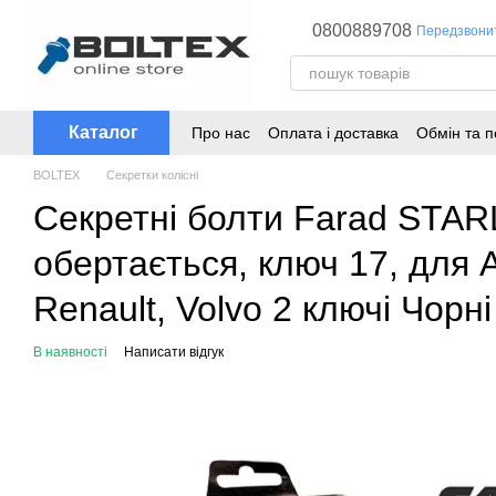
Перейти до основного контенту
0800889708
Передзвони
Каталог
Про нас
Оплата і доставка
Обмін та 
BOLTEX
Секретки колісні
Секретні болти Farad STAR
обертається, ключ 17, для A
Renault, Volvo 2 ключі Чорні
В наявності
Написати відгук