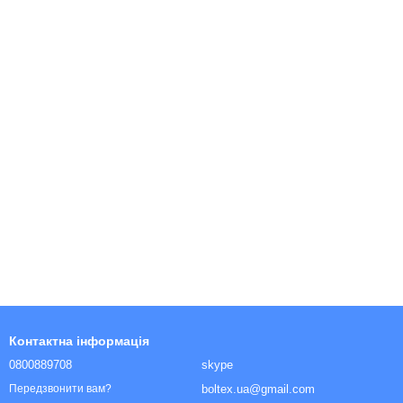
Контактна інформація
0800889708
skype
boltex.ua@gmail.com
Передзвонити вам?