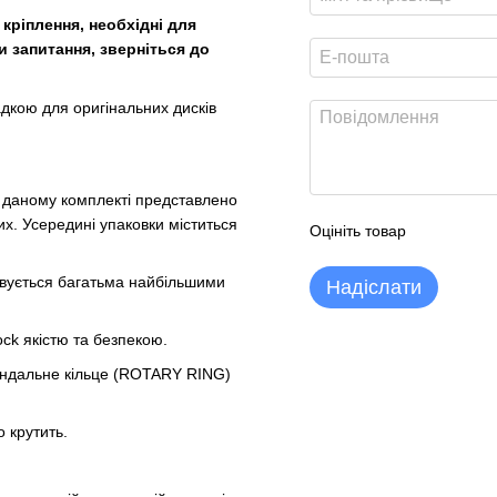
кріплення, необхідні для
и запитання, зверніться до
дкою для оригінальних дисків
 У даному комплекті представлено
х. Усередині упаковки міститься
Оцініть товар
товується багатьма найбільшими
Надіслати
ock якістю та безпекою.
вандальне кільце (ROTARY RING)
 крутить.