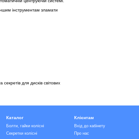
втоматичній центруючій системі.
 іншим інструментам зламати
 секретів для дисків світових
Каталог
Клієнтам
Болти, гайки колісні
Вхід до кабінету
Секретки колісні
Про нас