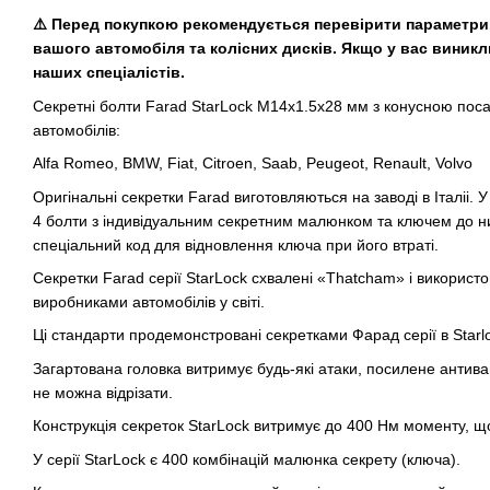
⚠️ Перед покупкою рекомендується перевірити параметри 
вашого автомобіля та колісних дисків. Якщо у вас виникл
наших спеціалістів.
Секретні болти Farad StarLock М14х1.5х28 мм з конусною поса
автомобілів:
Alfa Romeo, BMW, Fiat, Citroen, Saab, Peugeot, Renault, Volvo
Оригінальні секретки Farad виготовляються на заводі в Італіі.
4 болти з індивідуальним секретним малюнком та ключем до ни
спеціальний код для відновлення ключа при його втраті.
Секретки Farad серії StarLock схвалені «Thatcham» і викорис
виробниками автомобілів у світі.
Ці стандарти продемонстровані секретками Фарад серії в Starl
Загартована головка витримує будь-які атаки, посилене анти
не можна відрізати.
Конструкція секреток StarLock витримує до 400 Нм моменту, що
У серії StarLock є 400 комбінацій малюнка секрету (ключа).