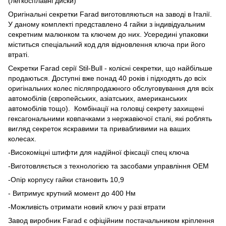
(легкосплавні диски)
Оригінальні секретки Farad виготовляються на заводі в Італії.
У даному комплекті представлено 4 гайки з індивідуальним
секретним малюнком та ключем до них. Усередині упаковки
міститься спеціальний код для відновлення ключа при його
втраті.
Секретки Farad серії Stil-Bull - колісні секретки, що найбільше
продаються. Доступні вже понад 40 років і підходять до всіх
оригінальних колес післяпродажного обслуговування для всіх
автомобілів (європейських, азіатських, американських
автомобілів тощо). Комбінації на головці секрету захищені
гексагональними ковпачками з нержавіючої сталі, які роблять
вигляд секреток яскравими та привабливими на ваших
колесах.
-Високоміцні штифти для надійної фіксації спец ключа
-Виготовляється з технологією та засобами управління OEM
-Опір корпусу гайки становить 10,9
- Витримує крутний момент до 400 Нм
-Можливість отримати новий ключ у разі втрати
Завод виробник Farad є офіційним постачальником кріплення