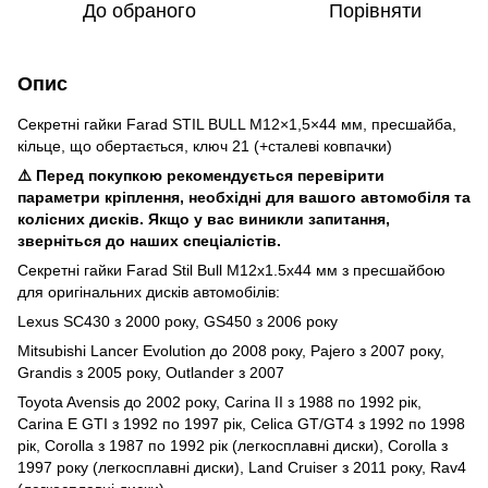
До обраного
Порівняти
Опис
Секретні гайки Farad STIL BULL M12×1,5×44 мм, пресшайба,
кільце, що обертається, ключ 21 (+сталеві ковпачки)
⚠️ Перед покупкою рекомендується перевірити
параметри кріплення, необхідні для вашого автомобіля та
колісних дисків. Якщо у вас виникли запитання,
зверніться до наших спеціалістів.
Секретні гайки Farad Stil Bull M12x1.5x44 мм з пресшайбою
для оригінальних дисків автомобілів:
Lexus SC430 з 2000 року, GS450 з 2006 року
Mitsubishi Lancer Evolution до 2008 року, Pajero з 2007 року,
Grandis з 2005 року, Outlander з 2007
Toyota Avensis до 2002 року, Carina II з 1988 по 1992 рік,
Carina E GTI з 1992 по 1997 рік, Celica GT/GT4 з 1992 по 1998
рік, Corolla з 1987 по 1992 рік (легкосплавні диски), Corolla з
1997 року (легкосплавні диски), Land Cruiser з 2011 року, Rav4