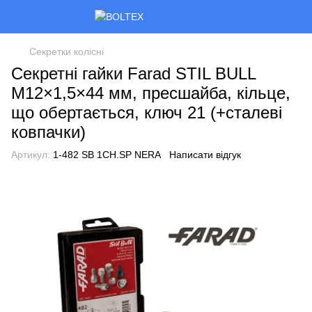
Секретки колісні
Секретні гайки Farad STIL BULL
M12×1,5×44 мм, пресшайба, кільце,
що обертається, ключ 21 (+сталеві
ковпачки)
Артикул:
1-482 SB 1CH.SP NERA
Написати відгук