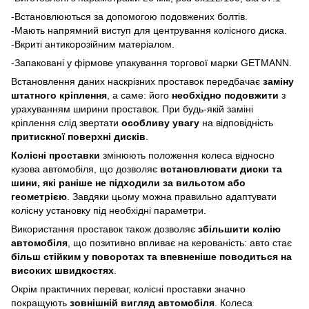
-Встановлюються за допомогою подовжених болтів.
-Мають напрямний виступ для центрування колісного диска.
-Вкриті антикорозійним матеріалом.
-Запаковані у фірмове упакування торгової марки GETMANN.
Встановлення даних наскрізних проставок передбачає
заміну
штатного кріплення
, а саме: його
необхідно подовжити
з
урахуванням ширини проставок. При будь-якій заміні
кріплення слід звертати
особливу увагу
на відповідність
притискної поверхні дисків
.
Колісні проставки
змінюють положення колеса відносно
кузова автомобіля, що дозволяє
встановлювати диски та
шини, які раніше не підходили за вильотом або
геометрією
. Завдяки цьому можна правильно адаптувати
колісну установку під необхідні параметри.
Використання проставок також дозволяє
збільшити колію
автомобіля
, що позитивно впливає на керованість: авто стає
більш стійким у поворотах та впевненіше поводиться на
високих швидкостях
.
Окрім практичних переваг, колісні проставки значно
покращують
зовнішній вигляд автомобіля
. Колеса