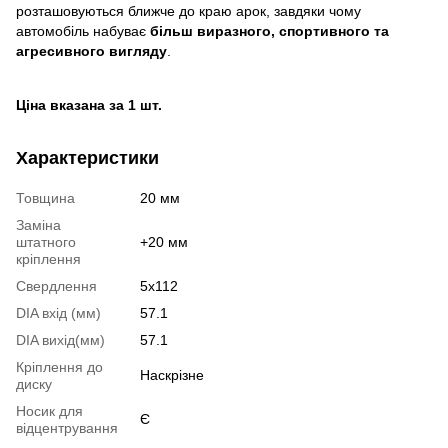
розташовуються ближче до краю арок, завдяки чому
автомобіль набуває
більш виразного, спортивного та
агресивного вигляду
.
Ціна вказана за 1 шт.
Характеристики
Товщина
20 мм
Заміна
штатного
+20 мм
кріплення
Свердлення
5х112
DIA вхід (мм)
57.1
DIA вихід(мм)
57.1
Кріплення до
Наскрізне
диску
Носик для
Є
відцентрування