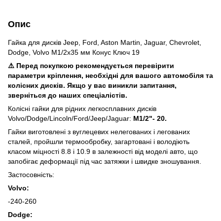
Опис
Гайка для дисків Jeep, Ford, Aston Martin, Jaguar, Chevrolet,
Dodge, Volvo М1/2x35 мм Конус Ключ 19
⚠️ Перед покупкою рекомендується перевірити
параметри кріплення, необхідні для вашого автомобіля та
колісних дисків. Якщо у вас виникли запитання,
зверніться до наших спеціалістів.
Колісні гайки для рідних легкосплавних дисків
Volvo/Dodge/Lincoln/Ford/Jeep/Jaguar:
M1/2"- 20.
Гайки виготовлені з вуглецевих нелегованих і легованих
сталей, пройшли термообробку, загартовані і володіють
класом міцності 8.8 і 10.9 в залежності від моделі авто, що
запобігає деформації під час затяжки і швидке зношування.
Застосовність:
Volvo:
-240-260
Dodge: