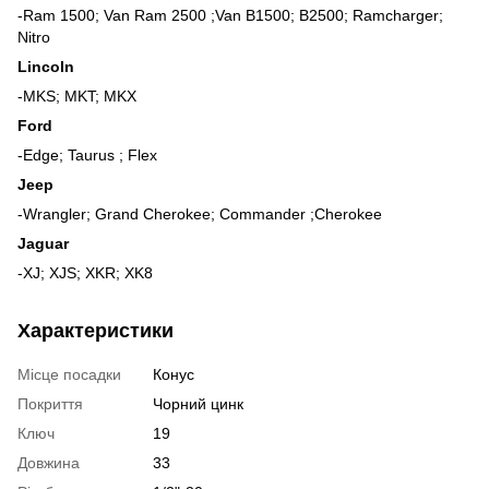
-Ram 1500; Van Ram 2500 ;Van B1500; B2500; Ramcharger;
Nitro
Lincoln
-MKS; MKT; MKX
Ford
-Edge; Taurus ; Flex
Jeep
-Wrangler; Grand Cherokee; Commander ;Cherokee
Jaguar
-XJ; XJS; XKR; XK8
Характеристики
Місце посадки
Конус
Покриття
Чорний цинк
Ключ
19
Довжина
33