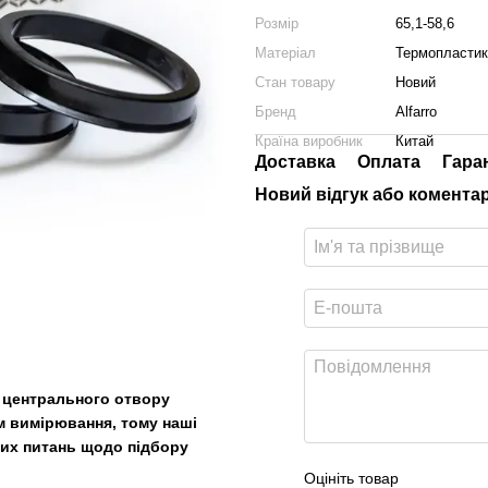
Розмір
65,1-58,6
Матеріал
Термопластик
Стан товару
Новий
Бренд
Alfarro
Країна виробник
Китай
Доставка
Оплата
Гара
Новий відгук або комента
р центрального отвору
м вимірювання, тому наші
ших питань щодо підбору
Оцініть товар