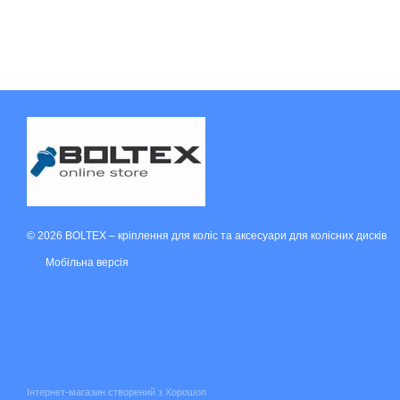
© 2026 BOLTEX –
кріплення для коліс та аксесуари для колісних дисків
Мобільна версія
Інтернет-магазин створений з Хорошоп