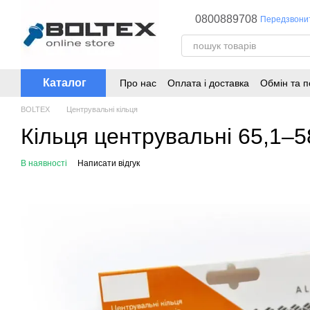
Перейти до основного контенту
0800889708
Передзвони
Каталог
Про нас
Оплата і доставка
Обмін та 
BOLTEX
Центрувальні кільця
Кільця центрувальні 65,1–5
В наявності
Написати відгук