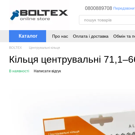
Перейти до основного контенту
0800889708
Передзвони
Каталог
Про нас
Оплата і доставка
Обмін та 
BOLTEX
Центрувальні кільця
Кільця центрувальні 71,1–6
В наявності
Написати відгук