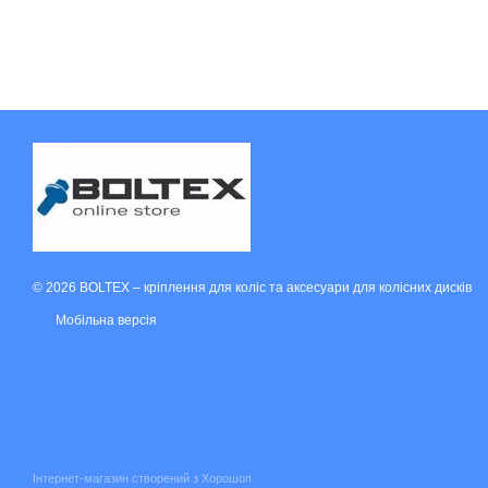
© 2026 BOLTEX –
кріплення для коліс та аксесуари для колісних дисків
Мобільна версія
Інтернет-магазин створений з Хорошоп