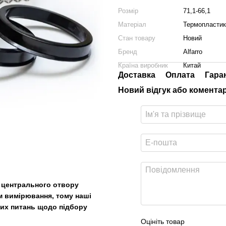
Розмір
71,1-66,1
Матеріал
Термопластик
Стан товару
Новий
Бренд
Alfarro
Країна виробник
Китай
Доставка
Оплата
Гара
Новий відгук або комента
р центрального отвору
м вимірювання, тому наші
ших питань щодо підбору
Оцініть товар