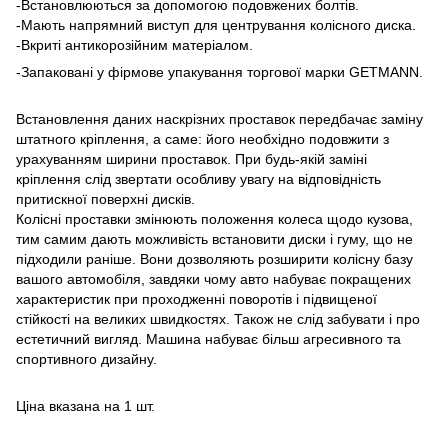
-Встановлюються за допомогою подовжених болтів.
-Мають напрямний виступ для центрування колісного диска.
-Вкриті антикорозійним матеріалом.
-Запаковані у фірмове упакування торгової марки GETMANN.
Встановлення даних наскрізних проставок передбачає заміну
штатного кріплення, а саме: його необхідно подовжити з
урахуванням ширини проставок. При будь-якій заміні
кріплення слід звертати особливу увагу на відповідність
притискної поверхні дисків.
Колісні проставки змінюють положення колеса щодо кузова,
тим самим дають можливість встановити диски і гуму, що не
підходили раніше. Вони дозволяють розширити колісну базу
вашого автомобіля, завдяки чому авто набуває покращених
характеристик при проходженні поворотів і підвищеної
стійкості на великих швидкостях. Також не слід забувати і про
естетичний вигляд. Машина набуває більш агресивного та
спортивного дизайну.
Ціна вказана на 1 шт.