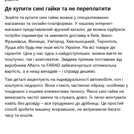
Де купити сині гайки та не переплатити
Знайти та купити сині гайки можна у спеціалізованих
магазинах та онлайн-платформах. У нашому
інтернет-
магазині
представлений зручний каталог, де можна підібрати
потрібні параметри та замовити доставку в Київ, Івано-
Франківськ, Вінницю, Ужгород, Хмельницький, Тернопіль,
Луцьк або будь-яке інше місто України. На всі товари діє
гарантія. Ціна у нас одна з найдоступніших: можна взяти як
поштучно, так і комплектом. Завдяки прямим поставкам від
виробників Alfarro та FARAD забезпечується оптимальна
вартість, а в низці випадків – і справді дешево.
Такі деталі акцентують на індивідуальності автомобіля, хоч і
коштують недорого. Вони стають частиною образу, особливо у
поєднанні з іншими елементами тюнінгу. Якісні сині гайки не
вимагають частої заміни та служать довго. Їх легко монтувати
навіть без досвіду – все продумано до дрібниць. Це простий
спосіб зробити машину яскравішою, не витрачаючи багато
часу та коштів.