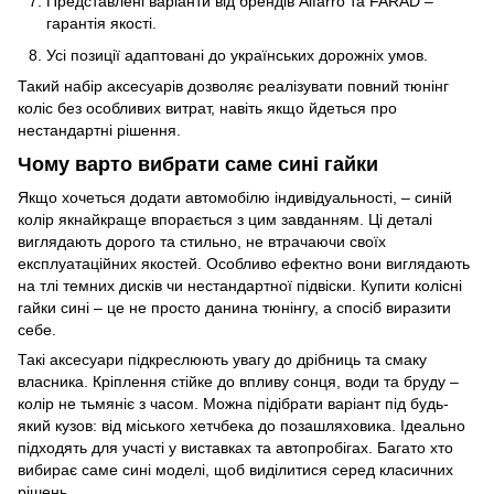
Представлені варіанти від брендів Alfarro та FARAD –
гарантія якості.
Усі позиції адаптовані до українських дорожніх умов.
Такий набір аксесуарів дозволяє реалізувати повний тюнінг
коліс без особливих витрат, навіть якщо йдеться про
нестандартні рішення.
Чому варто вибрати саме сині гайки
Якщо хочеться додати автомобілю індивідуальності, – синій
колір якнайкраще впорається з цим завданням. Ці деталі
виглядають дорого та стильно, не втрачаючи своїх
експлуатаційних якостей. Особливо ефектно вони виглядають
на тлі темних дисків чи нестандартної підвіски. Купити колісні
гайки сині – це не просто данина тюнінгу, а спосіб виразити
себе.
Такі аксесуари підкреслюють увагу до дрібниць та смаку
власника. Кріплення стійке до впливу сонця, води та бруду –
колір не тьмяніє з часом. Можна підібрати варіант під будь-
який кузов: від міського хетчбека до позашляховика. Ідеально
підходять для участі у виставках та автопробігах. Багато хто
вибирає саме сині моделі, щоб виділитися серед класичних
рішень.