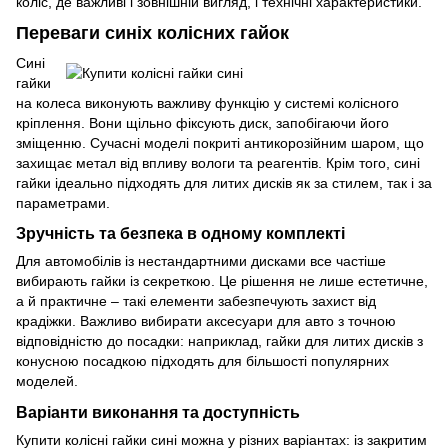
коліс, де важливі і зовнішній вигляд, і технічні характеристики.
Переваги синіх колісних гайок
Сині
гайки
на колеса виконують важливу функцію у системі колісного
кріплення. Вони щільно фіксують диск, запобігаючи його
зміщенню. Сучасні моделі покриті антикорозійним шаром, що
захищає метал від впливу вологи та реагентів. Крім того, сині
гайки ідеально підходять для литих дисків як за стилем, так і за
параметрами.
Зручність та безпека в одному комплекті
Для автомобілів із нестандартними дисками все частіше
вибирають гайки із секреткою. Це рішення не лише естетичне,
а й практичне – такі елементи забезпечують захист від
крадіжки. Важливо вибирати аксесуари для авто з точною
відповідністю до посадки: наприклад, гайки для литих дисків з
конусною посадкою підходять для більшості популярних
моделей.
Варіанти виконання та доступність
Купити колісні гайки сині можна у різних варіантах: із закритим