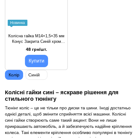
Новинка
Колісна гайка M14×1,5×35 мм
Конус Закрита Синій хром
ключ 19 для Ford, Dodge,
48 грн/шт.
Ssang Yong
Купити
Колір
Синій
Колісні гайки сині – яскраве рішення для
стильного тюнінгу
Тюнінг коліс – це не тільки про диски та шини. Іноді достатньо
однієї деталі, щоб змінити сприйняття всієї машини. Колісні
сині гайки створюють саме такий акцент. Вони не лише
прикрашають автомобіль, а й забезпечують надійне кріплення
колеса. Такі
елементи
кріплення особливо популярні в тюнінгу