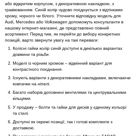
або відкритим корпусом, з декоративною накладкою, з
гравіюванням. Синій колір чудово поєднується з відтінками
хрому, чорного чи білого. Уточнити відповідну модель для
Audi, Mercedes або Volkswagen допоможуть консультанти в
нашому інтернет-магазині, де представлено повний
асортимент. Перед тим, як перейти до вибору конкретних
позицій, варто звернути увагу на такі переваги:
Колісні гайки колір синій доступні в декількох варіантах
довжини та різьби.
Моделі із чорним хромом – відмінний варіант для
контрастного поєднання.
Існують варіанти з декоративними накладками, включаючи
ковпачки на ніпелі.
Багато наборів доповнені вентилями та центрувальними
кільцями.
У продажу –
болти та гайки
для дисків у єдиному кольорі
та стилі.
Доступні як окремі позиції, так і готові комплекти з
доставкою.