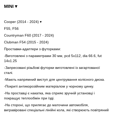
MINI ▾
Cooper (2014 - 2024) ▾
F55, F56
Countryman F60 (2017 - 2024)
Clubman F54 (2015 - 2024)
Проставки-адаптери з футорками:
-Виготовлені з параметрами 30 мм, pcd 5x112, dia 66.6, fut
14x1.25
-Запресовані різьбові футорки виготовлені із загартованої
сталі.
-Мають напрямний виступ для центрування колісного диска.
-Покриті антикорозійним матеріалом у чорному цинку.
-На проставці є накатка, яка сприяє зручній установці і
покращує теплообмін при їзді.
-На стороні, що прилягає до маточини автомобіля,
вигравіровані спеціальні лінійні кола, які створюють повітряний