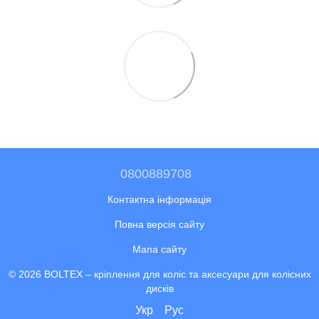
0800889708
Контактна інформація
Повна версія сайту
Мапа сайту
© 2026 BOLTEX –
кріплення для коліс та аксесуари для колісних
дисків
Укр
Рус