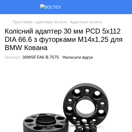
Проставки, адаптери колісні
Адаптери колісні
Колісний адаптер 30 мм PCD 5x112
DIA 66.6 з футорками M14x1.25 для
BMW Кована
Артикул:
30WSF.FA6-B.7575
Написати відгук