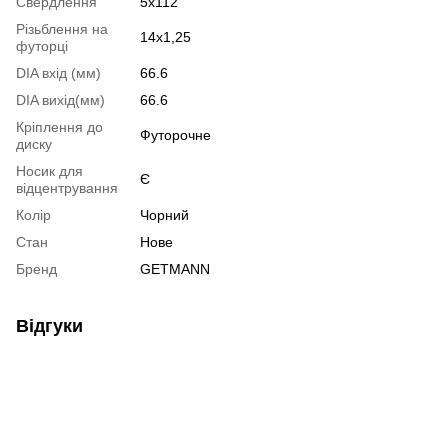
Свердлення
5х112
Різьблення на
14х1,25
футорці
DIA вхід (мм)
66.6
DIA вихід(мм)
66.6
Кріплення до
Футорочне
диску
Носик для
Є
відцентрування
Колір
Чорний
Стан
Нове
Бренд
GETMANN
Відгуки