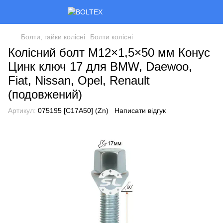
Болти, гайки колісні
Болти колісні
Колісний болт M12×1,5×50 мм Конус
Цинк ключ 17 для BMW, Daewoo,
Fiat, Nissan, Opel, Renault
(подовжений)
Артикул:
075195 [C17A50] (Zn)
Написати відгук