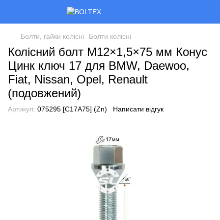
Болти, гайки колісні
Болти колісні
Колісний болт M12×1,5×75 мм Конус
Цинк ключ 17 для BMW, Daewoo,
Fiat, Nissan, Opel, Renault
(подовжений)
Артикул:
075295 [C17A75] (Zn)
Написати відгук