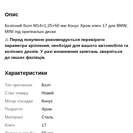
Опис
Колісний болт M14×1,25×50 мм Конус Хром ключ 17 для BMW,
MINI під оригінальні диски
⚠️
Перед покупкою рекомендується перевірити
параметри кріплення, необхідні для вашого автомобіля та
колісних дисків. У разі виникнення запитань зверніться
до наших фахівців.
Характеристики
Тип кріплення
Болт
Стан товару
Новий
Місце посадки
Конус
Покриття
Хром
Матеріал
Сталь
Ключ
17
Довжина різьби
50 мм