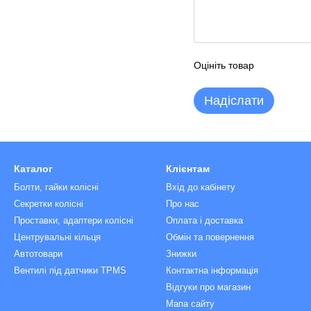
Оцініть товар
Надіслати
Каталог
Клієнтам
Болти, гайки колісні
Вхід до кабінету
Секретки колісні
Про нас
Проставки, адаптери колісні
Оплата і доставка
Центрувальні кільця
Обмін та повернення
Автотовари
Знижки
Вентилі під датчики TPMS
Контактна інформація
Відгуки про магазин
Мапа сайту