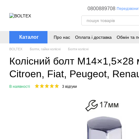
Перейти до основного контенту
0800889708
Передзвони
Каталог
Про нас
Оплата і доставка
Обмін та 
BOLTEX
Болти, гайки колісні
Болти колісні
Колісний болт M14×1,5×28 
Citroen, Fiat, Peugeot, Renau
В наявності
3 відгуки