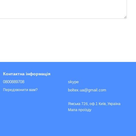
Контактна інформація
0800889708
skype
boltex.ua@gmail.com
Передзвонити вам?
Ямська 72б, оф.1 Київ, Україна
Мапа проїзду