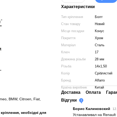
Характеристики
Тип кріплення
Болт
Стан товару
Новий
Місце посадки
Конус
Покриття
Хром
Матеріал
Сталь
Ключ
17
Довжина різьби
28 мм
Різьба
14x1,50
Колір
Сріблястий
Бренд
Alfarro
Країна виробник
Китай
Доставка
Оплата
Гара
eo, BMW, Citroen, Fiat,
Відгуки
3
Борис Калиновский
12
ріплення, необхідні для
Устанавливал на Renault