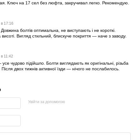
ая. Ключ на 17 сел без люфта, закручивал легко. Рекомендую.
 в 17:16
 Довжина болтів оптимальна, не виступають і не короткі.
исоті. Вигляд стильний, блискуче покриття — наче з заводу.
 в 11:42
се чудово підійшло. Болти виглядають як оригінальні, різьба
. Після двох тижнів активної їзди — нічого не послабилось.
р
Увійти за допомогою