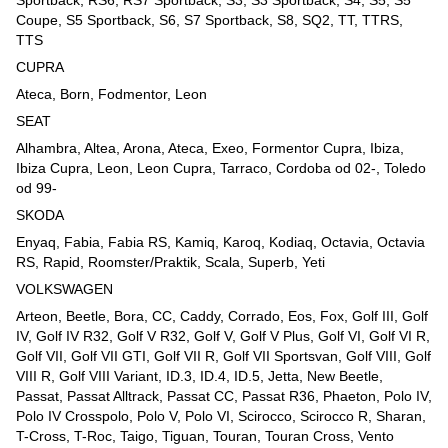
Coupe, S5 Sportback, S6, S7 Sportback, S8, SQ2, TT, TTRS,
TTS
CUPRA
Ateca, Born, Fodmentor, Leon
SEAT
Alhambra, Altea, Arona, Ateca, Exeo, Formentor Cupra, Ibiza,
Ibiza Cupra, Leon, Leon Cupra, Tarraco, Cordoba od 02-, Toledo
od 99-
SKODA
Enyaq, Fabia, Fabia RS, Kamiq, Karoq, Kodiaq, Octavia, Octavia
RS, Rapid, Roomster/Praktik, Scala, Superb, Yeti
VOLKSWAGEN
Arteon, Beetle, Bora, CC, Caddy, Corrado, Eos, Fox, Golf III, Golf
IV, Golf IV R32, Golf V R32, Golf V, Golf V Plus, Golf VI, Golf VI R,
Golf VII, Golf VII GTI, Golf VII R, Golf VII Sportsvan, Golf VIII, Golf
VIII R, Golf VIII Variant, ID.3, ID.4, ID.5, Jetta, New Beetle,
Passat, Passat Alltrack, Passat CC, Passat R36, Phaeton, Polo IV,
Polo IV Crosspolo, Polo V, Polo VI, Scirocco, Scirocco R, Sharan,
T-Cross, T-Roc, Taigo, Tiguan, Touran, Touran Cross, Vento