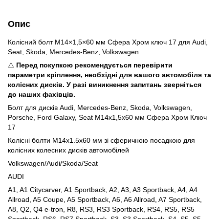
Опис
Колісний болт M14×1,5×60 мм Сфера Хром ключ 17 для Audi,
Seat, Skoda, Mercedes-Benz, Volkswagen
⚠️
Перед покупкою рекомендується перевірити
параметри кріплення, необхідні для вашого автомобіля та
колісних дисків. У разі виникнення запитань зверніться
до наших фахівців.
Болт для дисків Audi, Mercedes-Benz, Skoda, Volkswagen,
Porsche, Ford Galaxy, Seat М14x1,5x60 мм Сфера Хром Ключ
17
Колісні болти M14x1.5x60 мм зі сферичною посадкою для
колісних колесних дисків автомобілей
Volkswagen/Audi/Skoda/Seat
AUDI
A1, A1 Citycarver, A1 Sportback, A2, A3, A3 Sportback, A4, A4
Allroad, A5 Coupe, A5 Sportback, A6, A6 Allroad, A7 Sportback,
A8, Q2, Q4 e-tron, R8, RS3, RS3 Sportback, RS4, RS5, RS5
Sportback, RS6, RS7 Sportback, S3, S3 Sportback, S4, S5, S5