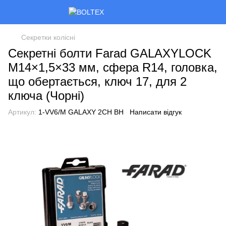
Секретки колісні
Секретні болти Farad GALAXYLOCK
M14×1,5×33 мм, сфера R14, головка,
що обертається, ключ 17, для 2
ключа (Чорні)
Артикул:
1-VV6/M GALAXY 2CH BH
Написати відгук