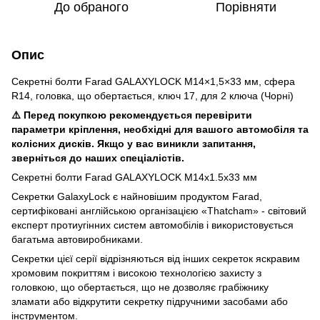
До обраного
Порівняти
Опис
Секретні болти Farad GALAXYLOCK M14×1,5×33 мм, сфера
R14, головка, що обертається, ключ 17, для 2 ключа (Чорні)
⚠️ Перед покупкою рекомендується перевірити
параметри кріплення, необхідні для вашого автомобіля та
колісних дисків. Якщо у вас виникли запитання,
зверніться до наших спеціалістів.
Секретні болти Farad GALAXYLOCK M14x1.5x33 мм
Секретки GalaxyLock є найновішим продуктом Farad,
сертифіковані англійською організацією «Thatcham» - світовий
експерт протиугінних систем автомобілів і використовується
багатьма автовиробниками.
Секретки цієї серії відрізняються від інших секреток яскравим
хромовим покриттям і високою технологією захисту з
головкою, що обертається, що не дозволяє грабіжнику
зламати або відкрутити секретку підручними засобами або
інструментом.