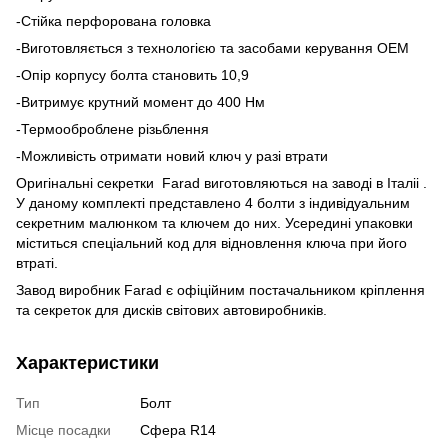
-Стійка перфорована головка
-Виготовляється з технологією та засобами керування OEM
-Опір корпусу болта становить 10,9
-Витримує крутний момент до 400 Нм
-Термооброблене різьблення
-Можливість отримати новий ключ у разі втрати
Оригінальні секретки Farad виготовляються на заводі в Італіі .
У даному комплекті представлено 4 болти з індивідуальним
секретним малюнком та ключем до них. Усередині упаковки
міститься спеціальний код для відновлення ключа при його
втраті.
Завод виробник Farad є офіційним постачальником кріплення
та секреток для дисків світових автовиробників.
Характеристики
Тип
Болт
Місце посадки
Сфера R14