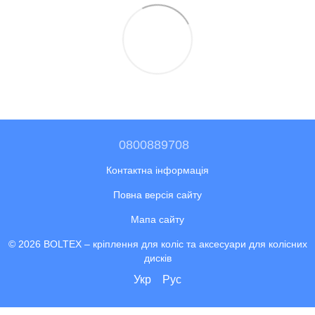
0800889708
Контактна інформація
Повна версія сайту
Мапа сайту
© 2026 BOLTEX –
кріплення для коліс та аксесуари для колісних
дисків
Укр
Рус