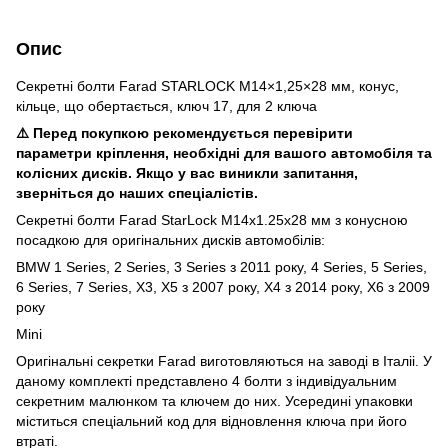
Опис
Секретні болти Farad STARLOCK M14×1,25×28 мм, конус,
кільце, що обертається, ключ 17, для 2 ключа
⚠️ Перед покупкою рекомендується перевірити
параметри кріплення, необхідні для вашого автомобіля та
колісних дисків. Якщо у вас виникли запитання,
зверніться до наших спеціалістів.
Секретні болти Farad StarLock M14x1.25x28 мм з конусною
посадкою для оригінальних дисків автомобілів:
BMW 1 Series, 2 Series, 3 Series з 2011 року, 4 Series, 5 Series,
6 Series, 7 Series, X3, X5 з 2007 року, X4 з 2014 року, X6 з 2009
року
Mini
Оригінальні секретки Farad виготовляються на заводі в Італіі. У
даному комплекті представлено 4 болти з індивідуальним
секретним малюнком та ключем до них. Усередині упаковки
міститься спеціальний код для відновлення ключа при його
втраті.