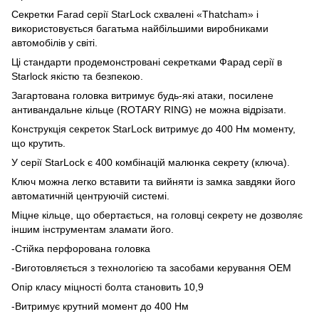
Секретки Farad серії StarLock схвалені «Thatcham» і
використовується багатьма найбільшими виробниками
автомобілів у світі.
Ці стандарти продемонстровані секретками Фарад серії в
Starlock якістю та безпекою.
Загартована головка витримує будь-які атаки, посилене
антивандальне кільце (ROTARY RING) не можна відрізати.
Конструкція секреток StarLock витримує до 400 Нм моменту,
що крутить.
У серії StarLock є 400 комбінацій малюнка секрету (ключа).
Ключ можна легко вставити та вийняти із замка завдяки його
автоматичній центруючій системі.
Міцне кільце, що обертається, на головці секрету не дозволяє
іншим інструментам зламати його.
-Стійка перфорована головка
-Виготовляється з технологією та засобами керування OEM
Опір класу міцності болта становить 10,9
-Витримує крутний момент до 400 Нм