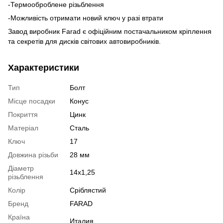
-Термооброблене різьблення
-Можливість отримати новий ключ у разі втрати
Завод виробник Farad є офіційним постачальником кріплення
та секретів для дисків світових автовиробників.
Характеристики
Тип
Болт
Місце посадки
Конус
Покриття
Цинк
Матеріал
Сталь
Ключ
17
Довжина різьби
28 мм
Діаметр
14x1,25
різьблення
Колір
Сріблястий
Бренд
FARAD
Країна
Италия