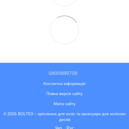
0800889708
Контактна інформація
Повна версія сайту
Мапа сайту
© 2026 BOLTEX –
кріплення для коліс та аксесуари для колісних
дисків
Укр
Рус