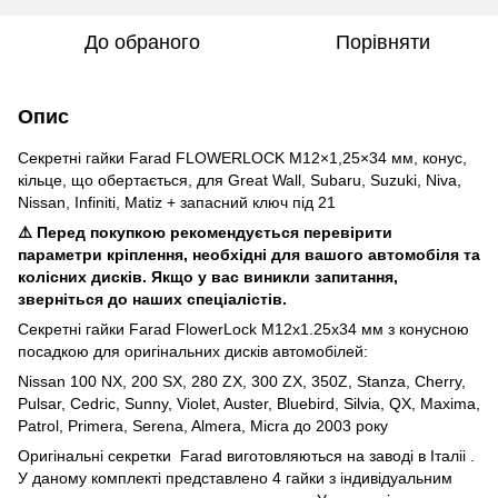
До обраного
Порівняти
Опис
Секретні гайки Farad FLOWERLOCK M12×1,25×34 мм, конус,
кільце, що обертається, для Great Wall, Subaru, Suzuki, Niva,
Nissan, Infiniti, Matiz + запасний ключ під 21
⚠️ Перед покупкою рекомендується перевірити
параметри кріплення, необхідні для вашого автомобіля та
колісних дисків. Якщо у вас виникли запитання,
зверніться до наших спеціалістів.
Секретні гайки Farad FlowerLock M12x1.25x34 мм з конусною
посадкою для оригінальних дисків автомобілей:
Nissan 100 NX, 200 SX, 280 ZX, 300 ZX, 350Z, Stanza, Cherry,
Pulsar, Cedric, Sunny, Violet, Auster, Bluebird, Silvia, QX, Maxima,
Patrol, Primera, Serena, Almera, Micra до 2003 року
Оригінальні секретки Farad виготовляються на заводі в Італіі .
У даному комплекті представлено 4 гайки з індивідуальним