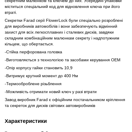
секретним малюнком та ключем до них. Усередині упаковки
міститься спеціальний код для відновлення ключа при його
втраті.
Секретки Farad серії FlowerLock були спеціально розроблені
для виробників автомобілів і вони забезпечують відмінний
захист для всіх легкосплавних і сталевих дисків, завдяки
складним комбінаційним малюнкам секрету і надпотужним
кільцем, що обертається.
-Стійка перфорована головка
-Виготовляється з технологією та засобами керування OEM
-Опір корпусу гайки становить 10,9
-Витримує крутний момент до 400 Нм
-Термооброблене різьблення
-Можливість отримати новий ключ у разі втрати
Завод виробник Farad є офіційним постачальником кріплення
та секреток для дисків світових автовиробників
Характеристики