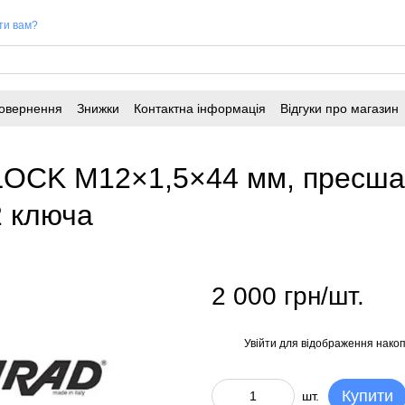
ти вам?
повернення
Знижки
Контактна інформація
Відгуки про магазин
LOCK M12×1,5×44 мм, пресшай
2 ключа
2 000 грн/шт.
Увійти
для відображення накоп
%
Купити
шт.