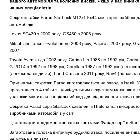
вашого автомобіля та колісних дисків. Якщо у вас виникл
наших спеціалістів.
Секретні гайки Farad StarLock M12x1.5x44 мм з пресшайбою дл
автомобілів:
Lexus SC430 з 2000 року, GS450 з 2006 року
Mitsubishi Lancer Evolution до 2008 року, Pajero з 2007 року, Gr
2007
Toyota Avensis до 2002 року, Carina II з 1988 по 1992 рік, Carina
GT/GT4 з 1992 по 1998 рік, Corolla з 1987 по 1992 рік (легкоспл
(легкосплавні диски), Land Cruiser з 2011 року, Rav4 (легкоспла
Оригінальні секретки Farad виготовляються на заводі в Італії. 
представлено 4 гайки з індивідуальним секретним малюнком т
упаковки міститься спеціальний код для відновлення ключа при
Секретки Farad серії StarLock схвалені «Thatcham» і викорис
виробниками автомобілів у світі.
Ці стандарти продемонстровані секретками Фарад серії в Starl
Загартована головка витримує будь-які атаки, посилене анти
не можна відрізати.