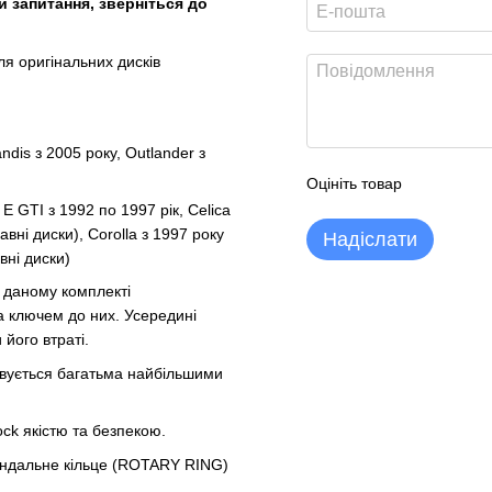
и запитання, зверніться до
я оригінальних дисків
andis з 2005 року, Outlander з
Оцініть товар
 E GTI з 1992 по 1997 рік, Celica
авні диски), Corolla з 1997 року
Надіслати
вні диски)
У даному комплекті
а ключем до них. Усередині
 його втраті.
товується багатьма найбільшими
ock якістю та безпекою.
вандальне кільце (ROTARY RING)