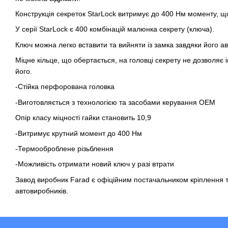
Конструкція секреток StarLock витримує до 400 Нм моменту, що
У серії StarLock є 400 комбінацій малюнка секрету (ключа).
Ключ можна легко вставити та вийняти із замка завдяки його а
Міцне кільце, що обертається, на головці секрету не дозволяє
його.
-Стійка перфорована головка
-Виготовляється з технологією та засобами керування OEM
Опір класу міцності гайки становить 10,9
-Витримує крутний момент до 400 Нм
-Термооброблене різьблення
-Можливість отримати новий ключ у разі втрати
Завод виробник Farad є офіційним постачальником кріплення та
автовиробників.