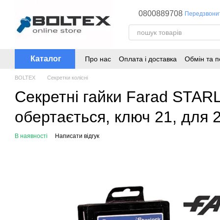
Перейти до основного контенту
0800889708
Передзвони
Каталог
Про нас
Оплата і доставка
Обмін та 
BOLTEX
Секретки колісні
Секретні гайки Farad STAR
обертається, ключ 21, для 
В наявності
Написати відгук