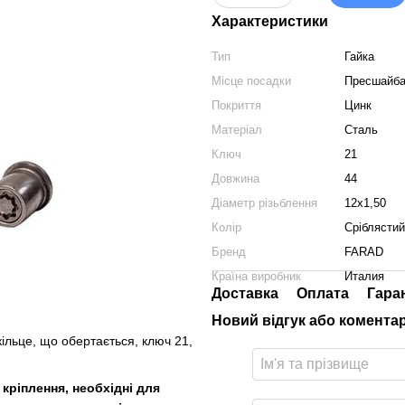
Характеристики
Тип
Гайка
Місце посадки
Пресшайб
Покриття
Цинк
Матеріал
Сталь
Ключ
21
Довжина
44
Діаметр різьблення
12x1,50
Колір
Сріблястий
Бренд
FARAD
Країна виробник
Италия
Доставка
Оплата
Гара
Новий відгук або комента
льце, що обертається, ключ 21,
кріплення, необхідні для