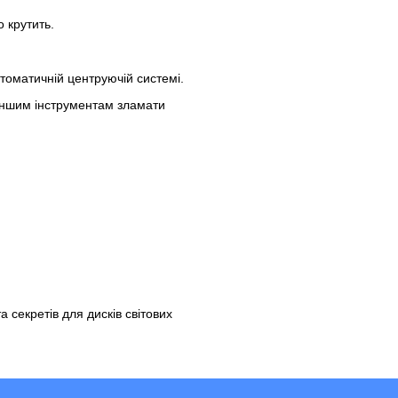
 крутить.
втоматичній центруючій системі.
 іншим інструментам зламати
 секретів для дисків світових