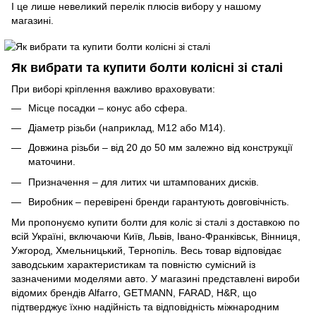
І це лише невеликий перелік плюсів вибору у нашому
магазині.
Як вибрати та купити болти колісні зі сталі
При виборі кріплення важливо враховувати:
Місце посадки – конус або сфера.
Діаметр різьби (наприклад, М12 або М14).
Довжина різьби – від 20 до 50 мм залежно від конструкції
маточини.
Призначення – для литих чи штампованих дисків.
Виробник – перевірені бренди гарантують довговічність.
Ми пропонуємо купити болти для коліс зі сталі з доставкою по
всій Україні, включаючи Київ, Львів, Івано-Франківськ, Вінниця,
Ужгород, Хмельницький, Тернопіль. Весь товар відповідає
заводським характеристикам та повністю сумісний із
зазначеними моделями авто. У магазині представлені вироби
відомих брендів Alfarro, GETMANN, FARAD, H&R, що
підтверджує їхню надійність та відповідність міжнародним