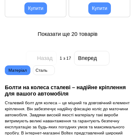
(для вузьких отворів у диску)
BMW, MINI (для вузьких
отворів у диску)
Купити
Купити
Показати ще 20 товарів
Назад
Вперед
1
з 17
Матеріал
Сталь
Болти на колеса сталеві – надійне кріплення
для вашого автомобіля
Сталевий болт для колеса – це міцний та довговічний елемент
кріплення. Він забезпечує надійну фіксацію коліс до маточини
автомобіля. Завдяки високій якості матеріалу такі вироби
витримують великі навантаження та гарантують безпечну
експлуатацію за будь-яких погодних умов та максимального
пробігу. В інтернет-магазині
Boltex
представлений широкий