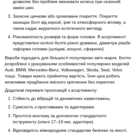
дозволяє без проблем змінювати колеса при сезонній
заміні шин.
Захисне цинкове або хромоване покриття. Покриття
захищає болт від корозії, іржі та атмосферного впливу, а
також надає акуратного естетичного вигляду.
Різноманітність розмірів та форм головок. В асортименті
представлені
колісні болти
різної довжини, діаметра різьби
таформи головки (шліцеві, конусні, сферичні).
Вироби підходять для більшості популярних авто марок. Болти
розроблені з урахуванням особливостей популярних моделей
Audi, BMW, Mercedes-Benz, Volkswagen, Skoda, Seat, Volvo
тощо. Товари мають прийнятну вартість. Їхня ціна робить
можливим придбання якісного кріплення без переплат.
Додаткові переваги пропозицій з асортименту:
Стійкість до вібрацій та динамічних навантажень.
Сумісність з проставками та адаптерами.
Простота монтажу за допомогою стандартного
інструменту (ключі 17–19 мм, адаптери).
Відповідність міжнародним стандартам безпеки та якості.