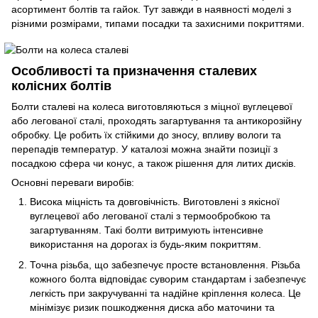
асортимент болтів та гайок. Тут завжди в наявності моделі з
різними розмірами, типами посадки та захисними покриттями.
Особливості та призначення сталевих
колісних болтів
Болти сталеві на колеса виготовляються з міцної вуглецевої
або легованої сталі, проходять загартування та антикорозійну
обробку. Це робить їх стійкими до зносу, впливу вологи та
перепадів температур. У каталозі можна знайти позиції з
посадкою сфера чи конус, а також рішення
для литих дисків
.
Основні переваги виробів:
Висока міцність та довговічність. Виготовлені з якісної
вуглецевої або легованої сталі з термообробкою та
загартуванням. Такі болти витримують інтенсивне
використання на дорогах із будь-яким покриттям.
Точна різьба, що забезпечує просте встановлення. Різьба
кожного болта відповідає суворим стандартам і забезпечує
легкість при закручуванні та надійне кріплення колеса. Це
мінімізує ризик пошкодження диска або маточини та