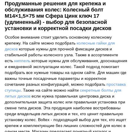
Продуманные решения для крепежа и
обслуживания колес: Колесный болт
M14×1,5×75 мм Сфера Цинк ключ 17
(удлиненный) - выбор для безопасной
установки и корректной посадки дисков
Особое внимание стоит уделить основному колесному
крепежу. На сайте можно подобрать
колесные гайки для
дисков
которые нужны для прочной фиксации дисков и
стабильной работы колесного узла. Также в ассортименте
есть
ниппель
которые нужны для обслуживания, дооснащения
и ежедневной эксплуатации колес. Такой подход помогает
подобрать все нужные товары на одном сайте. Для машин где
важны точные посадочные параметры и корректное
сочетание разных конфигураций, можно подобрать
проставка
ступицы
. Также на сайте можно найти
секретные болты для
литых дисков
если нужна правильная центровка диска и
дополнительная защита колес или правильная установка при
смене типа дисков. Эта продукция наиболее востребованы
среди владельцев литых дисков и тех, кто ценит правильную
установку колес. Boltex - подходящий выбор для тех, кто ищет
крепеж и комплектующие без лишних сложностей для колес в
одном месте. Магазин предлагает понятный каталог и