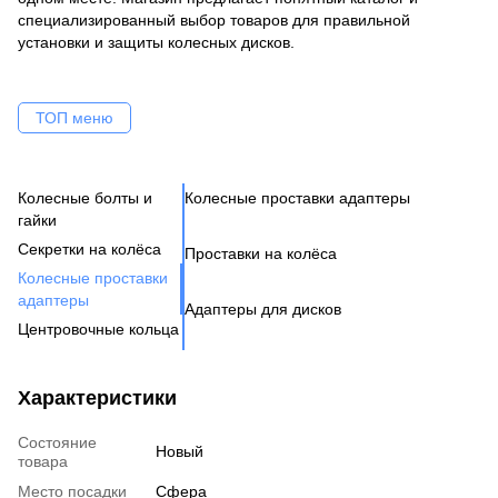
специализированный выбор товаров для правильной
установки и защиты колесных дисков.
ТОП меню
Колесные болты и
Колесные проставки адаптеры
Ко
Се
Це
Ак
Ве
гайки
Н
Бо
Секретки на колёса
Проставки на колёса
Бо
Де
Га
Колесные проставки
Ко
Шп
адаптеры
Адаптеры для дисков
Га
Ко
Центровочные кольца
Кл
Ко
Аксессуары для колес
Вентиль под датчик
Характеристики
давления
Состояние
Новый
товара
Место посадки
Сфера