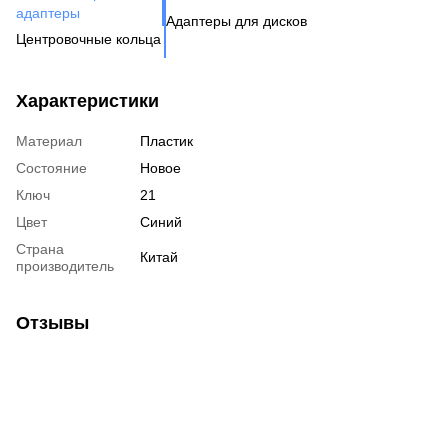
Шп
адаптеры
Адаптеры для дисков
Га
Ко
Центровочные кольца
Кл
Ко
Аксессуары для колес
Вентиль под датчик
Характеристики
давления
Материал
Пластик
Состояние
Новое
Ключ
21
Цвет
Синий
Страна
Китай
производитель
Отзывы