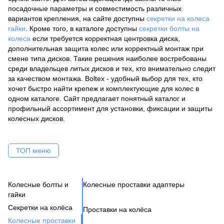
посадочные параметры и совместимость различных
вариантов крепления, на сайте доступны
секретки на колеса
гайки
. Кроме того, в каталоге доступны
секретки болты на
колеса
если требуется корректная центровка диска,
дополнительная защита колес или корректный монтаж при
смене типа дисков. Такие решения наиболее востребованы
среди владельцев литых дисков и тех, кто внимательно следит
за качеством монтажа. Boltex - удобный выбор для тех, кто
хочет быстро найти крепеж и комплектующие для колес в
одном каталоге. Сайт предлагает понятный каталог и
профильный ассортимент для установки, фиксации и защиты
колесных дисков.
ТОП меню
Колесные болты и
Колесные проставки адаптеры
Ко
Се
Це
Ак
Ве
гайки
Н
Бо
Секретки на колёса
Проставки на колёса
Бо
Де
Га
Колесные проставки
Ко