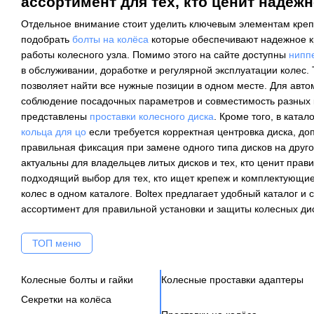
ассортимент для тех, кто ценит надежн
Отдельное внимание стоит уделить ключевым элементам креп
подобрать
болты на колёса
которые обеспечивают надежное к
работы колесного узла. Помимо этого на сайте доступны
нипп
в обслуживании, доработке и регулярной эксплуатации колес.
позволяет найти все нужные позиции в одном месте. Для авто
соблюдение посадочных параметров и совместимость разных 
представлены
проставки колесного диска
. Кроме того, в ката
кольца для цо
если требуется корректная центровка диска, до
правильная фиксация при замене одного типа дисков на друг
актуальны для владельцев литых дисков и тех, кто ценит прави
подходящий выбор для тех, кто ищет крепеж и комплектующи
колес в одном каталоге. Boltex предлагает удобный каталог 
ассортимент для правильной установки и защиты колесных ди
ТОП меню
Колесные болты и гайки
Колесные проставки адаптеры
Секретки на колёса