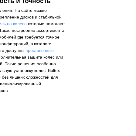
ость и точность
ления. На сайте можно
репление дисков и стабильной
ель на колесо
которые помогают
 Такое построение ассортимента
мобилей где требуется точное
конфигураций, в каталоге
логе доступны
проставочные
полнительная защита колес или
ой. Такие решения особенно
льную установку колес. Boltex -
е без лишних сложностей для
и специализированный
сков.
Колесные болты и гайки
Секретки на колёса
Центровочные кольца
Аксессуары для колес
Вентиль под датчик давления
Ниппели
Болты на колёса