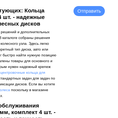
тующих: Кольца
Отправить
4 шт. - надежные
лесных дисков
х решений и дополнительных
 В каталоге собраны решения
колесного узла. Здесь легко
ретный тип диска, авто или
мог быстро найти нужную позицию
влены товары для основного и
торым нужен надежный крепеж
 центровочные кольца для
стандартных задач для задач по
иксации дисков. Если вы хотите
колеса
поскольку в магазине
х.
 обслуживания
мм, комплект 4 шт. -