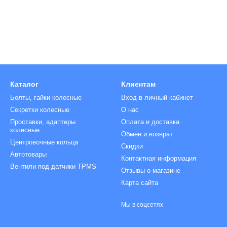
Болт с секретной головкой
Декоративные колпачки гайки/болт
Гайки на колеса
Колпачки на гайки
Шпилька на колесо
Гайка секретная
Колпачки на болты
Ключ для колесных болтов
Колпачки на вентиль
Каталог
Клиентам
Болты, гайки колесные
Вход в личный кабинет
Секретки колесные
О нас
Проставки, адаптеры
Оплата и доставка
колесные
Обмен и возврат
Центровочные кольца
Скидки
Автотовары
Контактная информация
Вентили под датчики TPMS
Отзывы о магазине
Карта сайта
Мы в соцсетях