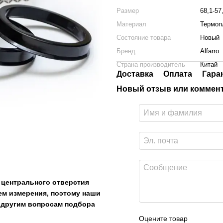
Размер
68,1-57
Материал
Термоп
Состояние товара
Новый
Бренд
Alfarro
Страна производитель
Китай
Доставка
Оплата
Гара
Новый отзыв или коммен
 центрального отверстия
тем измерения, поэтому наши
о другим вопросам подбора
Оцените товар