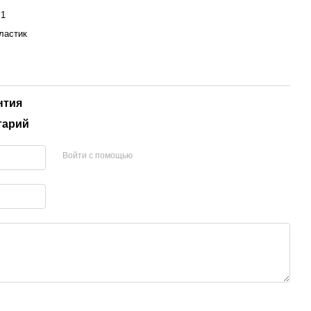
,1
ластик
нтия
тарий
Войти с помощью