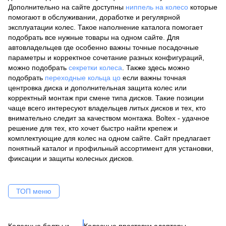
Дополнительно на сайте доступны
ниппель на колесо
которые
помогают в обслуживании, доработке и регулярной
эксплуатации колес. Такое наполнение каталога помогает
подобрать все нужные товары на одном сайте. Для
автовладельцев где особенно важны точные посадочные
параметры и корректное сочетание разных конфигураций,
можно подобрать
секретки колеса
. Также здесь можно
подобрать
переходные кольца цо
если важны точная
центровка диска и дополнительная защита колес или
корректный монтаж при смене типа дисков. Такие позиции
чаще всего интересуют владельцев литых дисков и тех, кто
внимательно следит за качеством монтажа. Boltex - удачное
решение для тех, кто хочет быстро найти крепеж и
комплектующие для колес на одном сайте. Сайт предлагает
понятный каталог и профильный ассортимент для установки,
фиксации и защиты колесных дисков.
ТОП меню
Колесные болты и
Колесные проставки адаптеры
Ко
Се
Це
Ак
Ве