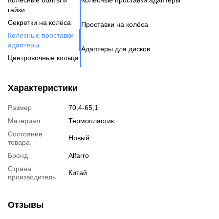
гайки
Н
Бо
Секретки на колёса
Проставки на колёса
Бо
Де
Га
Колесные проставки
Ко
Шп
адаптеры
Адаптеры для дисков
Га
Ко
Центровочные кольца
Кл
Ко
Аксессуары для колес
Вентиль под датчик
Характеристики
давления
Размер
70,4-65,1
Материал
Термопластик
Состояние
Новый
товара
Бренд
Alfarro
Страна
Китай
производитель
Отзывы