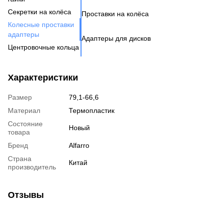
Н
Бо
Секретки на колёса
Проставки на колёса
Бо
Де
Га
Колесные проставки
Ко
Шп
адаптеры
Адаптеры для дисков
Га
Ко
Центровочные кольца
Кл
Ко
Аксессуары для колес
Вентиль под датчик
Характеристики
давления
Размер
79,1-66,6
Материал
Термопластик
Состояние
Новый
товара
Бренд
Alfarro
Страна
Китай
производитель
Отзывы