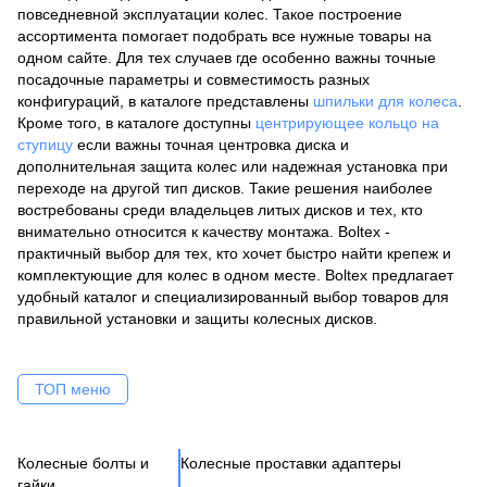
повседневной эксплуатации колес. Такое построение
ассортимента помогает подобрать все нужные товары на
одном сайте. Для тех случаев где особенно важны точные
посадочные параметры и совместимость разных
конфигураций, в каталоге представлены
шпильки для колеса
.
Кроме того, в каталоге доступны
центрирующее кольцо на
ступицу
если важны точная центровка диска и
дополнительная защита колес или надежная установка при
переходе на другой тип дисков. Такие решения наиболее
востребованы среди владельцев литых дисков и тех, кто
внимательно относится к качеству монтажа. Boltex -
практичный выбор для тех, кто хочет быстро найти крепеж и
комплектующие для колес в одном месте. Boltex предлагает
удобный каталог и специализированный выбор товаров для
правильной установки и защиты колесных дисков.
ТОП меню
Колесные болты и
Колесные проставки адаптеры
Ко
Се
Це
Ак
Ве
гайки