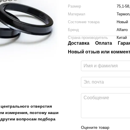
Размер
75,1-58
Материал
Термоп
Состояние товара
Новый
Бренд
Alfarro
Страна производитель
Китай
Доставка
Оплата
Гара
Новый отзыв или коммен
 центрального отверстия
тем измерения, поэтому наши
о другим вопросам подбора
Оцените товар