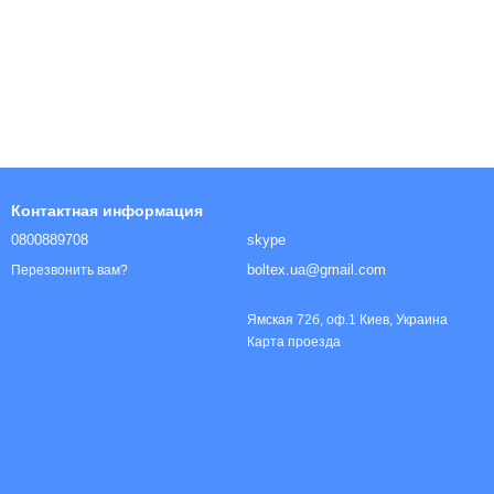
ы
Контактная информация
0800889708
skype
boltex.ua@gmail.com
Перезвонить вам?
Ямская 72б, оф.1 Киев, Украина
Карта проезда