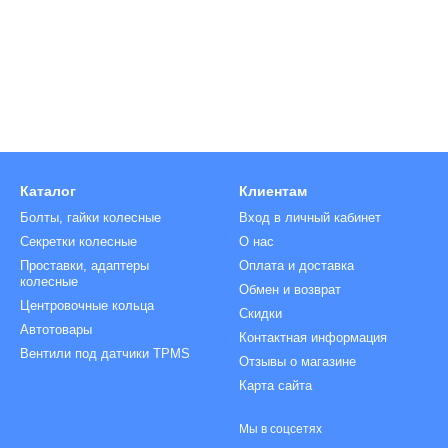
Ниппели
Болты на колёса
Болт с секретной головкой
Декоративные колпачки гайки/болт
Гайки на колеса
Колпачки на гайки
Шпилька на колесо
Гайка секретная
Колпачки на болты
Ключ для колесных болтов
Колпачки на вентиль
Каталог
Клиентам
Болты, гайки колесные
Вход в личный кабинет
Секретки колесные
О нас
Проставки, адаптеры
Оплата и доставка
колесные
Обмен и возврат
Центровочные кольца
Скидки
Автотовары
Контактная информация
Вентили под датчики TPMS
Отзывы о магазине
Карта сайта
Мы в соцсетях