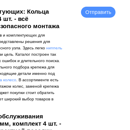
тующих: Кольца
Отправить
шт. - всё
езопасного монтажа
ов и комплектующих для
представлены решения для
сного узла. Здесь легко
ниппель
и цель. Каталог построен так
 ошибок и длительного поиска.
льного подбора крепежа для
одходящие детали именно под
а колесо
. В ассортименте есть
тажом колес, заменой крепежа
джет покупки стоит обратить
ет широкий выбор товаров в
 обслуживания
мм, комплект 4 шт. -