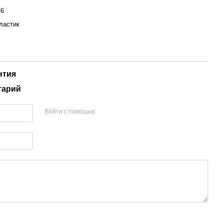
,6
ластик
нтия
тарий
Войти с помощью