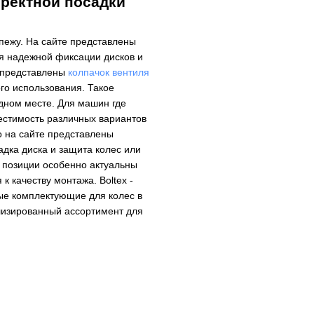
рректной посадки
пежу. На сайте представлены
я надежной фиксации дисков и
е представлены
колпачок вентиля
го использования. Такое
дном месте. Для машин где
естимость различных вариантов
о на сайте представлены
дка диска и защита колес или
е позиции особенно актуальны
к качеству монтажа. Boltex -
ые комплектующие для колес в
лизированный ассортимент для
Колесные болты и гайки
Секретки на колёса
Центровочные кольца
Аксессуары для колес
Вентиль под датчик давления