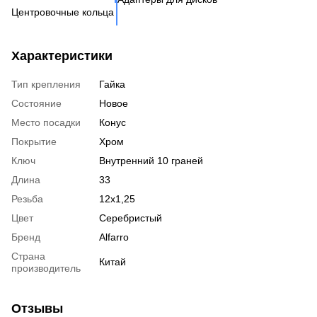
Ко
Центровочные кольца
Кл
Ко
Аксессуары для колес
Вентиль под датчик
Характеристики
давления
Тип крепления
Гайка
Состояние
Новое
Место посадки
Конус
Покрытие
Хром
Ключ
Внутренний 10 граней
Длина
33
Резьба
12x1,25
Цвет
Серебристый
Бренд
Alfarro
Страна
Китай
производитель
Отзывы