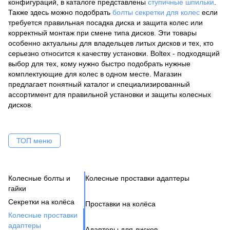
конфигураций, в каталоге представлены
ступичные шпильки
.
Также здесь можно подобрать
болты секретки для колес
если
требуется правильная посадка диска и защита колес или
корректный монтаж при смене типа дисков. Эти товары
особенно актуальны для владельцев литых дисков и тех, кто
серьезно относится к качеству установки. Boltex - подходящий
выбор для тех, кому нужно быстро подобрать нужные
комплектующие для колес в одном месте. Магазин
предлагает понятный каталог и специализированный
ассортимент для правильной установки и защиты колесных
дисков.
ТОП меню
Колесные болты и
Колесные проставки адаптеры
Ко
Се
Це
Ак
Ве
гайки
Н
Бо
Секретки на колёса
Проставки на колёса
Бо
Де
Га
Колесные проставки
Ко
Шп
адаптеры
Адаптеры для дисков
Га