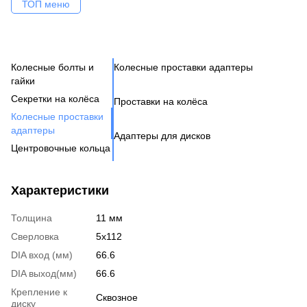
ТОП меню
Колесные болты и
Колесные проставки адаптеры
Ко
Се
Це
Ак
Ве
гайки
Н
Бо
Секретки на колёса
Проставки на колёса
Бо
Де
Га
Колесные проставки
Ко
Шп
адаптеры
Адаптеры для дисков
Га
Ко
Центровочные кольца
Кл
Ко
Аксессуары для колес
Вентиль под датчик
Характеристики
давления
Толщина
11 мм
Сверловка
5х112
DIA вход (мм)
66.6
DIA выход(мм)
66.6
Крепление к
Сквозное
диску