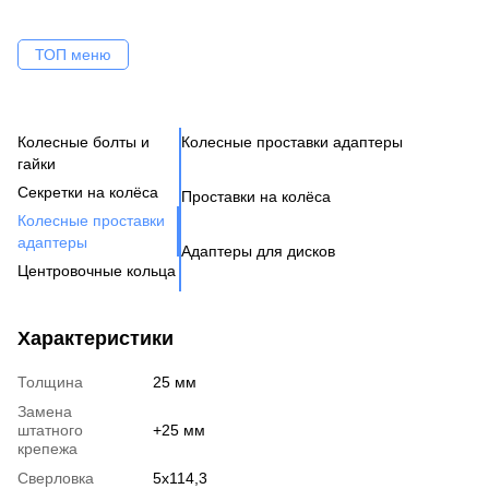
ТОП меню
Колесные болты и
Колесные проставки адаптеры
Ко
Се
Це
Ак
Ве
гайки
Н
Бо
Секретки на колёса
Проставки на колёса
Бо
Де
Га
Колесные проставки
Ко
Шп
адаптеры
Адаптеры для дисков
Га
Ко
Центровочные кольца
Кл
Ко
Аксессуары для колес
Вентиль под датчик
Характеристики
давления
Толщина
25 мм
Замена
штатного
+25 мм
крепежа
Сверловка
5х114,3